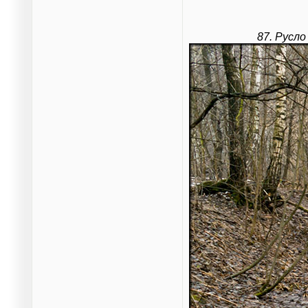
87. Русл