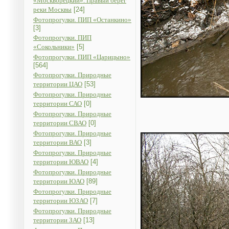
«Москворецкий». Правый берег
реки Москвы
[24]
Фотопрогулки. ПИП «Останкино»
[3]
Фотопрогулки. ПИП
«Сокольники»
[5]
Фотопрогулки. ПИП «Царицыно»
[564]
Фотопрогулки. Природные
территории ЦАО
[53]
Фотопрогулки. Природные
территории САО
[0]
Фотопрогулки. Природные
территории СВАО
[0]
Фотопрогулки. Природные
территории ВАО
[3]
Фотопрогулки. Природные
территории ЮВАО
[4]
Фотопрогулки. Природные
территории ЮАО
[89]
Фотопрогулки. Природные
территории ЮЗАО
[7]
Фотопрогулки. Природные
территории ЗАО
[13]