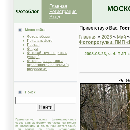
Главная
МОСКО
Фотоблог
Регистрация
Вход
Приветствую Вас
,
Гост
Меню сайта
Фотоальбомы
Главная
»
2026
»
Май
»
Прислать фото
Фотопрогулки. ПИП 
Портал
Форум
Фотосайт-путеводитель
2008-03-23, ч. 4. ПИ
(устар.)
Фотографии парков и
окрестностей по тегам (в
разработке)
79. И
Поиск
Примечание: поиск фотоматериалов
через данную форму производится только
по названиям и описаниям фотографий.
Для поиска по тегам используйте