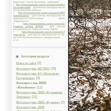
адресную строку браузера, например:
•
http://moscowparks.narod.ru/search/район
Останкинский/
- для поиска материалов по
Останкинскому району;
•
http://moscowparks.narod.ru/search/ПИП
«Царицыно»/
- для поиска материалов по
природно-историческому парку
«Царицыно»;
•
http://moscowparks.narod.ru/search/
Главная аллея ВДНХ/
- для поиска
материалов по Главной аллее ВДНХ;
•
http://moscowparks.narod.ru/search/7
участок 6/
- для поиска материалов по 24-
му участку Бирюлёвского дендропарка;
и т.п.
Категории раздела
Новости сайта
[2]
Фотопрогулки. МГОМЗ
[16]
Фотопрогулки. КЗ «Петровско-
Разумовское»
[4]
Фотопрогулки. ПИП
«Измайлово»
[12]
Фотопрогулки. ПИП «Кузьминки-
Люблино»
[11]
Фотопрогулки. ПИП «Кусково»
[2]
Фотопрогулки. ПИП