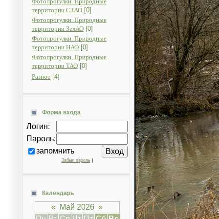
Фотопрогулки. Природные
территории СЗАО
[0]
Фотопрогулки. Природные
территории ЗелАО
[0]
Фотопрогулки. Природные
территории НАО
[0]
Фотопрогулки. Природные
территории ТАО
[0]
Разное
[4]
Форма входа
Логин:
Пароль:
запомнить
Забыл пароль
|
Календарь
«
Май 2026
»
Пн
Вт
Ср
Чт
Пт
Сб
Вс