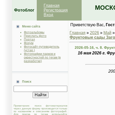
Главная
МОСКО
Фотоблог
Регистрация
Вход
Приветствую Вас
,
Гост
Меню сайта
Фотоальбомы
Главная
»
2026
»
Май
»
Прислать фото
Фруктовые сады Заг
Портал
Форум
Фотосайт-путеводитель
2026-05-16, ч. 8. Фру
(устар.)
16 мая 2026 г. Ф
Фотографии парков и
окрестностей по тегам (в
разработке)
200
Поиск
Примечание: поиск фотоматериалов
через данную форму производится только
по названиям и описаниям фотографий.
Для поиска по тегам используйте