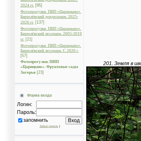
2024 гг.
[95]
Фотопрогулки. ПИП «Царицыно».
Бирюлёвский дендропарк. 2025-
2026 гг.
[137]
Фотопрогулки. ПИП «Царицыно».
Бирюлёвский лесопарк. 2005-2019
гг.
[21]
Фотопрогулки. ПИП «Царицыно».
Бирюлёвский лесопарк. C 2020 г.
[57]
Фотопрогулки. ПИП
201. Земля в и
«Царицыно». Фруктовые сады
Загорья
[23]
Форма входа
Логин:
Пароль:
запомнить
Забыл пароль
|