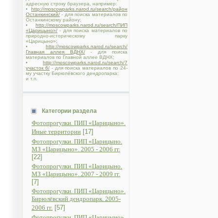
адресную строку браузера, например:
•
http://moscowparks.narod.ru/search/район
Останкинский/
- для поиска материалов по
Останкинскому району;
•
http://moscowparks.narod.ru/search/ПИП
«Царицыно»/
- для поиска материалов по
природно-историческому парку
«Царицыно»;
•
http://moscowparks.narod.ru/search/
Главная аллея ВДНХ/
- для поиска
материалов по Главной аллее ВДНХ;
•
http://moscowparks.narod.ru/search/7
участок 6/
- для поиска материалов по 24-
му участку Бирюлёвского дендропарка;
и т.п.
Категории раздела
Фотопрогулки. ПИП «Царицыно».
Иные территории
[17]
Фотопрогулки. ПИП «Царицыно.
МЗ «Царицыно». 2005 - 2006 гг.
[22]
Фотопрогулки. ПИП «Царицыно.
МЗ «Царицыно». 2007 - 2009 гг.
[7]
Фотопрогулки. ПИП «Царицыно».
Бирюлёвский дендропарк. 2005-
2006 гг.
[57]
Фотопрогулки. ПИП «Царицыно».