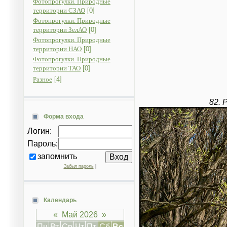
Фотопрогулки. Природные
территории СЗАО
[0]
Фотопрогулки. Природные
территории ЗелАО
[0]
Фотопрогулки. Природные
территории НАО
[0]
Фотопрогулки. Природные
территории ТАО
[0]
Разное
[4]
82. 
Форма входа
Логин:
Пароль:
запомнить
Забыл пароль
|
Календарь
«
Май 2026
»
Пн
Вт
Ср
Чт
Пт
Сб
Вс