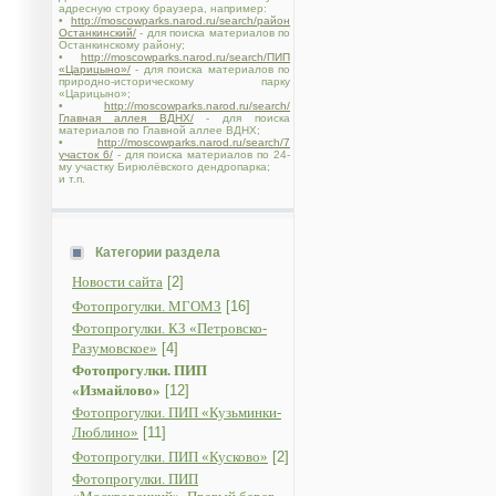
адресную строку браузера, например:
•
http://moscowparks.narod.ru/search/район
Останкинский/
- для поиска материалов по
Останкинскому району;
•
http://moscowparks.narod.ru/search/ПИП
«Царицыно»/
- для поиска материалов по
природно-историческому парку
«Царицыно»;
•
http://moscowparks.narod.ru/search/
Главная аллея ВДНХ/
- для поиска
материалов по Главной аллее ВДНХ;
•
http://moscowparks.narod.ru/search/7
участок 6/
- для поиска материалов по 24-
му участку Бирюлёвского дендропарка;
и т.п.
Категории раздела
Новости сайта
[2]
Фотопрогулки. МГОМЗ
[16]
Фотопрогулки. КЗ «Петровско-
Разумовское»
[4]
Фотопрогулки. ПИП
«Измайлово»
[12]
Фотопрогулки. ПИП «Кузьминки-
Люблино»
[11]
Фотопрогулки. ПИП «Кусково»
[2]
Фотопрогулки. ПИП