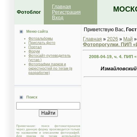
Главная
МОСКО
Фотоблог
Регистрация
Вход
Приветствую Вас
,
Гост
Меню сайта
Фотоальбомы
Главная
»
2026
»
Май
»
Прислать фото
Фотопрогулки. ПИП 
Портал
Форум
Фотосайт-путеводитель
2008-04-19, ч. 4. ПИ
(устар.)
Фотографии парков и
Измайловский 
окрестностей по тегам (в
разработке)
Поиск
Примечание: поиск фотоматериалов
через данную форму производится только
по названиям и описаниям фотографий.
Для поиска по тегам используйте