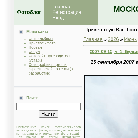
Главная
МОСКО
Фотоблог
Регистрация
Вход
Приветствую Вас
,
Гост
Меню сайта
Фотоальбомы
Главная
»
2026
»
Июнь
Прислать фото
Портал
2007-09-15, ч. 1. Бу
Форум
Фотосайт-путеводитель
(устар.)
15 сентября 2007 
Фотографии парков и
окрестностей по тегам (в
разработке)
Поиск
Примечание: поиск фотоматериалов
через данную форму производится только
по названиям и описаниям фотографий.
Для поиска по тегам используйте