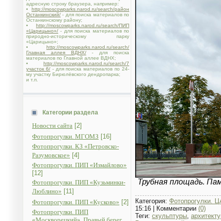
адресную строку браузера, например:
•
http://moscowparks.narod.ru/search/район
Останкинский/
- для поиска материалов по
Останкинскому району;
•
http://moscowparks.narod.ru/search/ПИП
«Царицыно»/
- для поиска материалов по
природно-историческому парку
«Царицыно»;
•
http://moscowparks.narod.ru/search/
Главная аллея ВДНХ/
- для поиска
материалов по Главной аллее ВДНХ;
•
http://moscowparks.narod.ru/search/7
участок 6/
- для поиска материалов по 24-
му участку Бирюлёвского дендропарка;
и т.п.
Категории раздела
Новости сайта
[2]
Фотопрогулки. МГОМЗ
[16]
Фотопрогулки. КЗ «Петровско-
Разумовское»
[4]
Фотопрогулки. ПИП «Измайлово»
[12]
Трубная площадь. Пам
Фотопрогулки. ПИП «Кузьминки-
Люблино»
[11]
Категория:
Фотопрогулки. Ц
Фотопрогулки. ПИП «Кусково»
[2]
15:16
|
Комментарии
(0)
Фотопрогулки. ПИП
Теги:
скульптуры
,
архитекту
«Москворецкий». Правый берег