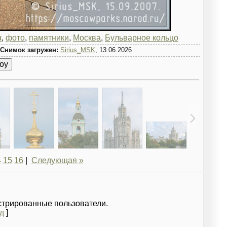
α
,
фото
,
памятники
,
Москва
,
Бульварное кольцо
Снимок загружен:
Sirius_MSK
, 13.06.2026
4
15
16
|
Следующая »
стрированные пользователи.
д
]