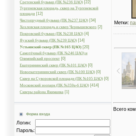
Сретенский бульвар (ПК №236 ЦАО)
[22]
Тургеневская площадь, сквер на Тургеневской
площади
[12]
Чистопрудный бульвар (ПК №237 ЦАО)
[34]
Метки:
па
Хохловская площадь и сквер Чернышевского
[2]
Покровский бульвар (ПК №238 ЦАО)
[4]
Яузский бульвар (ПК №239 ЦАО)
[14]
Устьинский сквер (ПК №165 ЦАО)
[20]
Самотёчный бульвар (ПК №246 ЦАО) и
Олимпийский проспект
[0]
Екатерининский сквер (ПК №101 ЦАО)
[0]
Новоекатерининский сквер (ПК №100 ЦАО)
[0]
Сквер на Суворовской площади (ПК №105 ЦАО)
[0]
Московский зоопарк (ПК №359а-б ЦАО)
[414]
Скверы района Якиманка
[1]
Всего ко
Форма входа
Логин:
Пароль: