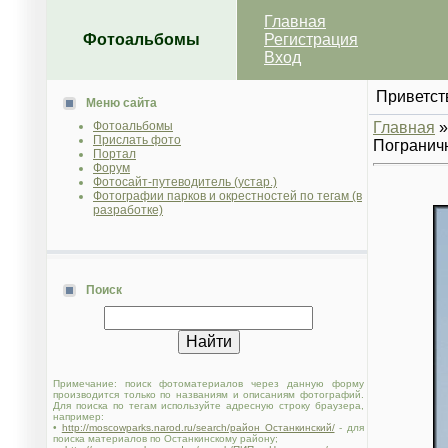
Главная
Фотоальбомы
Регистрация
Вход
Приветст
Меню сайта
Фотоальбомы
Главная
Прислать фото
Погранич
Портал
Форум
Фотосайт-путеводитель (устар.)
Фотографии парков и окрестностей по тегам (в
разработке)
Поиск
Примечание: поиск фотоматериалов через данную форму
производится только по названиям и описаниям фотографий.
Для поиска по тегам используйте адресную строку браузера,
например:
•
http://moscowparks.narod.ru/search/район Останкинский/
- для
поиска материалов по Останкинскому району;