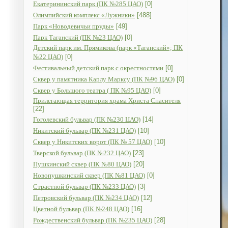
Екатерининский парк (ПК №285 ЦАО)
[0]
Олимпийский комплекс «Лужники»
[488]
Парк «Новодевичьи пруды»
[49]
Парк Таганский (ПК №23 ЦАО)
[0]
Детский парк им. Прямикова (парк «Таганский»; ПК
№22 ЦАО)
[0]
Фестивальный детский парк с окрестностями
[0]
Сквер у памятника Карлу Марксу (ПК №96 ЦАО)
[0]
Сквер у Большого театра ( ПК №95 ЦАО)
[0]
Прилегающая территория храма Христа Спасителя
[22]
Гоголевский бульвар (ПК №230 ЦАО)
[14]
Никитский бульвар (ПК №231 ЦАО)
[10]
Сквер у Никитских ворот (ПК № 57 ЦАО)
[10]
Тверской бульвар (ПК №232 ЦАО)
[23]
Пушкинский сквер (ПК №80 ЦАО)
[20]
Новопушкинский сквер (ПК №81 ЦАО)
[0]
Страстной бульвар (ПК №233 ЦАО)
[3]
Петровский бульвар (ПК №234 ЦАО)
[12]
Цветной бульвар (ПК №248 ЦАО)
[16]
Рождественский бульвар (ПК №235 ЦАО)
[28]