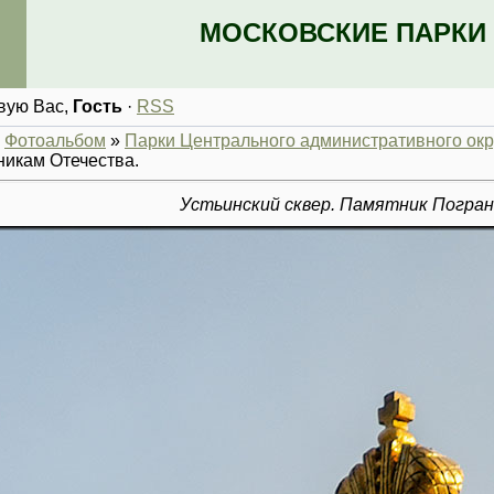
МОСКОВСКИЕ ПАРКИ 
вую Вас
,
Гость
·
RSS
»
Фотоальбом
»
Парки Центрального административного окр
никам Отечества.
Устьинский сквер. Памятник Погра