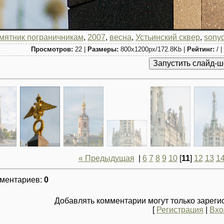
мятник пограничникам
,
2007
,
весна
,
Устьинский сквер
,
sony
Просмотров:
22 |
Размеры:
800x1200px/172.8Kb |
Рейтинг:
/ |
« Предыдущая
|
6
7
8
9
10
[
11
]
12
13
1
мментариев
:
0
Добавлять комментарии могут только зареги
[
Регистрация
|
Вхо