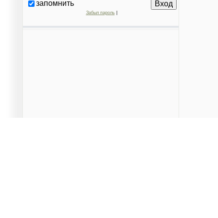
запомнить
Забыл пароль
|
Данный сайт является частным проектом, предназначен
территорий города и вышестоящими организациями. Поср