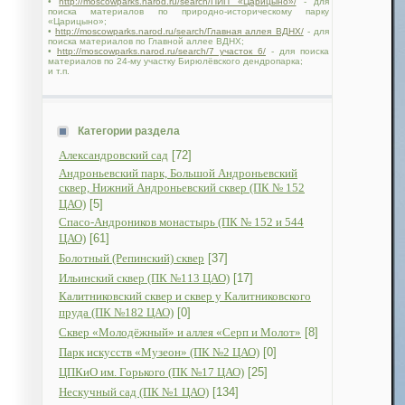
•
http://moscowparks.narod.ru/search/ПИП «Царицыно»/
- для
поиска материалов по природно-историческому парку
«Царицыно»;
•
http://moscowparks.narod.ru/search/Главная аллея ВДНХ/
- для
поиска материалов по Главной аллее ВДНХ;
•
http://moscowparks.narod.ru/search/7 участок 6/
- для поиска
материалов по 24-му участку Бирюлёвского дендропарка;
и т.п.
Категории раздела
Александровский сад
[72]
Андроньевский парк, Большой Андроньевский
сквер, Нижний Андроньевский сквер (ПК № 152
ЦАО)
[5]
Спасо-Андроников монастырь (ПК № 152 и 544
ЦАО)
[61]
Болотный (Репинский) сквер
[37]
Ильинский сквер (ПК №113 ЦАО)
[17]
Калитниковский сквер и сквер у Калитниковского
пруда (ПК №182 ЦАО)
[0]
Сквер «Молодёжный» и аллея «Серп и Молот»
[8]
Парк искусств «Музеон» (ПК №2 ЦАО)
[0]
ЦПКиО им. Горького (ПК №17 ЦАО)
[25]
Нескучный сад (ПК №1 ЦАО)
[134]