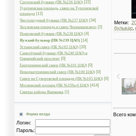
Сретенский бульвар (ПК №236 ЦАО)
[22]
Тургеневская площадь, сквер на Тургеневской
площади
[12]
Чистопрудный бульвар (ПК №237 ЦАО)
[34]
Метки:
2
Хохловская площадь и сквер Чернышевского
[2]
бульвар
,
Покровский бульвар (ПК №238 ЦАО)
[4]
Яузский бульвар (ПК №239 ЦАО)
[14]
Устьинский сквер (ПК №165 ЦАО)
[20]
Самотёчный бульвар (ПК №246 ЦАО) и
Олимпийский проспект
[0]
Екатерининский сквер (ПК №101 ЦАО)
[0]
Новоекатерининский сквер (ПК №100 ЦАО)
[0]
Сквер на Суворовской площади (ПК №105 ЦАО)
[0]
Московский зоопарк (ПК №359а-б ЦАО)
[414]
Скверы района Якиманка
[1]
Форма входа
Всего ко
Логин:
Пароль: