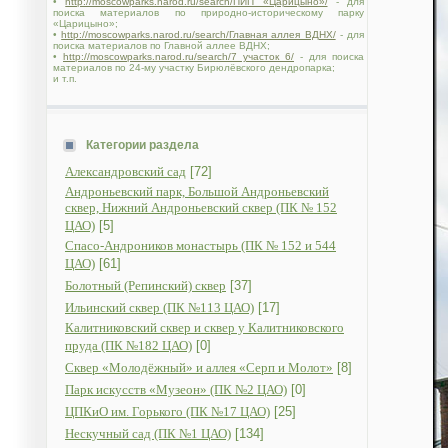
•
http://moscowparks.narod.ru/search/ПИП «Царицыно»/
- для
поиска материалов по природно-историческому парку
«Царицыно»;
•
http://moscowparks.narod.ru/search/Главная аллея ВДНХ/
- для
поиска материалов по Главной аллее ВДНХ;
•
http://moscowparks.narod.ru/search/7 участок 6/
- для поиска
материалов по 24-му участку Бирюлёвского дендропарка;
и т.п.
Категории раздела
Александровский сад
[72]
Андроньевский парк, Большой Андроньевский
сквер, Нижний Андроньевский сквер (ПК № 152
ЦАО)
[5]
Спасо-Андроников монастырь (ПК № 152 и 544
ЦАО)
[61]
Болотный (Репинский) сквер
[37]
Ильинский сквер (ПК №113 ЦАО)
[17]
Калитниковский сквер и сквер у Калитниковского
пруда (ПК №182 ЦАО)
[0]
Сквер «Молодёжный» и аллея «Серп и Молот»
[8]
Парк искусств «Музеон» (ПК №2 ЦАО)
[0]
ЦПКиО им. Горького (ПК №17 ЦАО)
[25]
Нескучный сад (ПК №1 ЦАО)
[134]