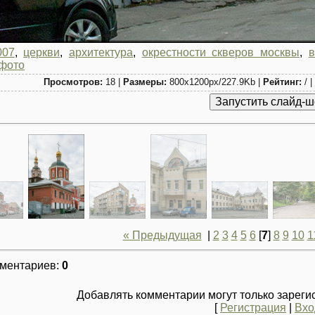
007
,
церкви
,
архитектура
,
окрестности скверов москвы
,
в
фото
Просмотров:
18 |
Размеры:
800x1200px/227.9Kb |
Рейтинг:
/ |
« Предыдущая
|
2
3
4
5
6
[
7
]
8
9
10
1
мментариев
:
0
Добавлять комментарии могут только зареги
[
Регистрация
|
Вхо