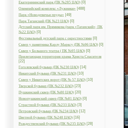
Екатерининский парк (ПК №285 ЦАО)
[0]
Олимпийский комплекс «Лужники»
[488]
Парк «Новодевичьи пруды»
[49]
Парк Таганский (ПК №23 ЦАО)
[0]
Детский парк им. Прямикова (парк «Таганский»; ПК
№22 ЦАО)
[0]
Фестивальный детский парк с окрестностями
[0]
Сквер у памятника Карлу Марксу (ПК №96 ЦАО)
[0]
Сквер у Большого театра ( ПК №95 ЦАО)
[0]
Прилегающая территория храма Христа Спасителя
[22]
Гоголевский бульвар (ПК №230 ЦАО)
[14]
Никитский бульвар (ПК №231 ЦАО)
[10]
Сквер у Никитских ворот (ПК № 57 ЦАО)
[10]
Тверской бульвар (ПК №232 ЦАО)
[23]
Пушкинский сквер (ПК №80 ЦАО)
[20]
Новопушкинский сквер (ПК №81 ЦАО)
[0]
Страстной бульвар (ПК №233 ЦАО)
[3]
Петровский бульвар (ПК №234 ЦАО)
[12]
Цветной бульвар (ПК №248 ЦАО)
[16]
Рождественский бульвар (ПК №235 ЦАО)
[28]