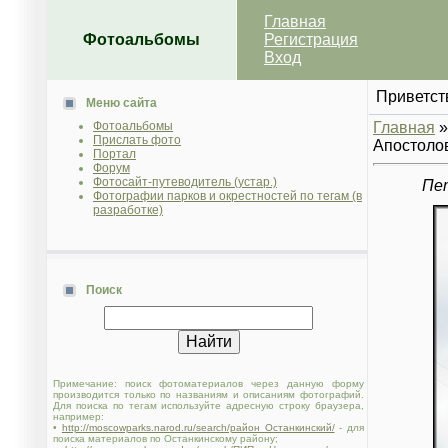
Главная
Фотоальбомы
Регистрация
Вход
Приветст
Меню сайта
Фотоальбомы
Главная
Прислать фото
Апостолов
Портал
Форум
Фотосайт-путеводитель (устар.)
Пет
Фотографии парков и окрестностей по тегам (в
разработке)
Поиск
Примечание: поиск фотоматериалов через данную форму
производится только по названиям и описаниям фотографий.
Для поиска по тегам используйте адресную строку браузера,
например:
•
http://moscowparks.narod.ru/search/район Останкинский/
- для
поиска материалов по Останкинскому району;