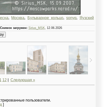
есна
,
Москва
,
Бульварное кольцо
,
sonyα
,
Яузский
Снимок загружен:
Sirius_MSK
, 12.06.2026
1
12
|
Следующая »
стрированные пользователи.
д
]