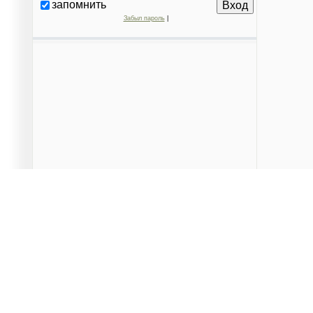
запомнить
Забыл пароль
|
Данный сайт является частным проектом, предназначен
территорий города и вышестоящими организациями. Поср