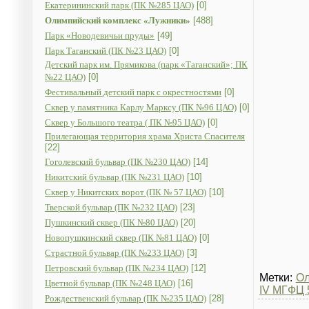
Екатерининский парк (ПК №285 ЦАО)
[0]
Олимпийский комплекс «Лужники»
[488]
Парк «Новодевичьи пруды»
[49]
Парк Таганский (ПК №23 ЦАО)
[0]
Детский парк им. Прямикова (парк «Таганский»; ПК
№22 ЦАО)
[0]
Фестивальный детский парк с окрестностями
[0]
Сквер у памятника Карлу Марксу (ПК №96 ЦАО)
[0]
Сквер у Большого театра ( ПК №95 ЦАО)
[0]
Прилегающая территория храма Христа Спасителя
[22]
Гоголевский бульвар (ПК №230 ЦАО)
[14]
Никитский бульвар (ПК №231 ЦАО)
[10]
Сквер у Никитских ворот (ПК № 57 ЦАО)
[10]
Тверской бульвар (ПК №232 ЦАО)
[23]
Пушкинский сквер (ПК №80 ЦАО)
[20]
Новопушкинский сквер (ПК №81 ЦАО)
[0]
Страстной бульвар (ПК №233 ЦАО)
[3]
Петровский бульвар (ПК №234 ЦАО)
[12]
Метки:
Ол
Цветной бульвар (ПК №248 ЦАО)
[16]
IV МГФЦ 
Рождественский бульвар (ПК №235 ЦАО)
[28]