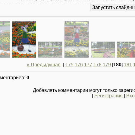
« Предыдущая
|
175
176
177
178
179
[
180
]
181
мментариев
:
0
Добавлять комментарии могут только зареги
[
Регистрация
|
Вхо