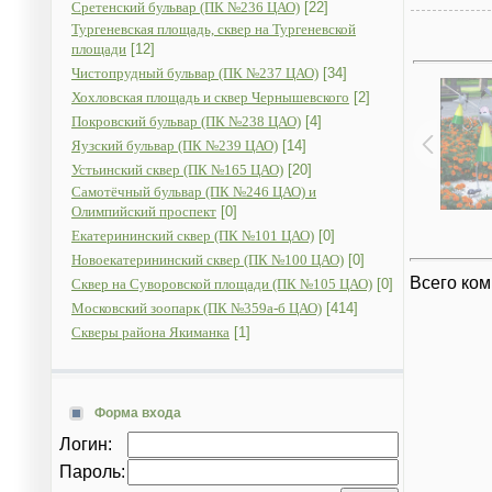
Сретенский бульвар (ПК №236 ЦАО)
[22]
Тургеневская площадь, сквер на Тургеневской
площади
[12]
Чистопрудный бульвар (ПК №237 ЦАО)
[34]
Хохловская площадь и сквер Чернышевского
[2]
Покровский бульвар (ПК №238 ЦАО)
[4]
Яузский бульвар (ПК №239 ЦАО)
[14]
Устьинский сквер (ПК №165 ЦАО)
[20]
Самотёчный бульвар (ПК №246 ЦАО) и
Олимпийский проспект
[0]
Екатерининский сквер (ПК №101 ЦАО)
[0]
Новоекатерининский сквер (ПК №100 ЦАО)
[0]
Всего ко
Сквер на Суворовской площади (ПК №105 ЦАО)
[0]
Московский зоопарк (ПК №359а-б ЦАО)
[414]
Скверы района Якиманка
[1]
Форма входа
Логин:
Пароль: