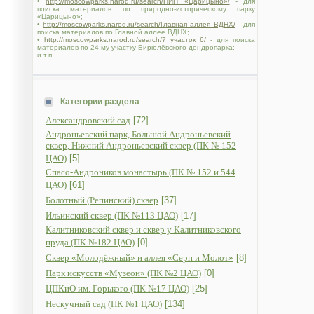
•
http://moscowparks.narod.ru/search/ПИП «Царицыно»/
- для
поиска материалов по природно-историческому парку
«Царицыно»;
•
http://moscowparks.narod.ru/search/Главная аллея ВДНХ/
- для
поиска материалов по Главной аллее ВДНХ;
•
http://moscowparks.narod.ru/search/7 участок 6/
- для поиска
материалов по 24-му участку Бирюлёвского дендропарка;
и т.п.
Категории раздела
Александровский сад
[72]
Андроньевский парк, Большой Андроньевский
сквер, Нижний Андроньевский сквер (ПК № 152
ЦАО)
[5]
Спасо-Андроников монастырь (ПК № 152 и 544
ЦАО)
[61]
Болотный (Репинский) сквер
[37]
Ильинский сквер (ПК №113 ЦАО)
[17]
Калитниковский сквер и сквер у Калитниковского
пруда (ПК №182 ЦАО)
[0]
Сквер «Молодёжный» и аллея «Серп и Молот»
[8]
Парк искусств «Музеон» (ПК №2 ЦАО)
[0]
ЦПКиО им. Горького (ПК №17 ЦАО)
[25]
Нескучный сад (ПК №1 ЦАО)
[134]