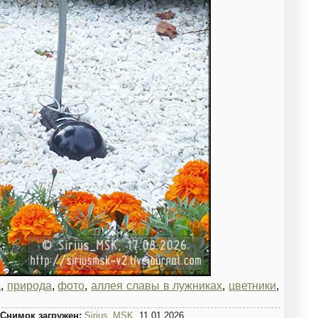
а
,
природа
,
фото
,
аллея славы в лужниках
,
цветники
,
Снимок загружен:
Sirius_MSK
, 11.01.2026