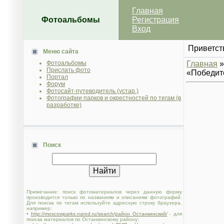
Главная
Фотоальбомы
Регистрация
Вход
Приветст
Меню сайта
Фотоальбомы
Главная
Прислать фото
«Победит
Портал
Форум
Фотосайт-путеводитель (устар.)
Фотографии парков и окрестностей по тегам (в
разработке)
Поиск
Примечание: поиск фотоматериалов через данную форму
производится только по названиям и описаниям фотографий.
Для поиска по тегам используйте адресную строку браузера,
например:
•
http://moscowparks.narod.ru/search/район Останкинский/
- для
поиска материалов по Останкинскому району;