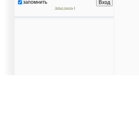
запомнить
Забыл пароль
|
Данный сайт является частным проектом, предназначен
территорий города и вышестоящими организациями. Поср