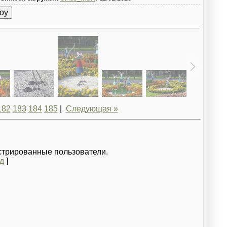
182
183
184
185
|
Следующая »
стрированные пользователи.
д
]