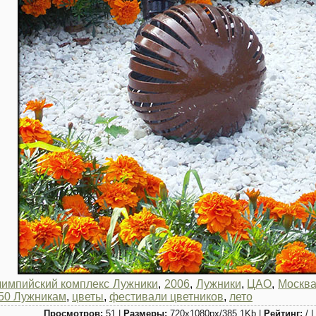
импийский комплекс Лужники
,
2006
,
Лужники
,
ЦАО
,
Москв
50 Лужникам
,
цветы
,
фестивали цветников
,
лето
Просмотров:
51 |
Размеры:
720x1080px/385.1Kb |
Рейтинг:
/ |