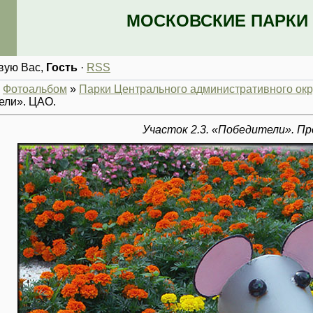
МОСКОВСКИЕ ПАРКИ 
вую Вас
,
Гость
·
RSS
»
Фотоальбом
»
Парки Центрального административного окр
ели». ЦАО.
Участок 2.3. «Победители». П