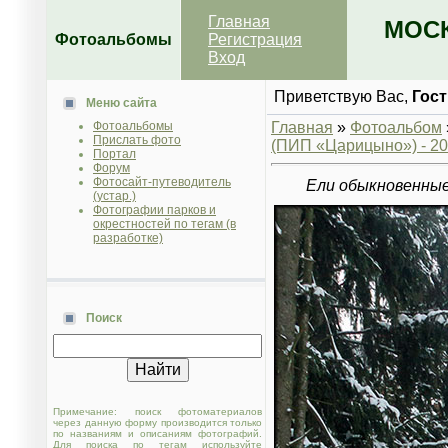
Главная
МОСК
Фотоальбомы
Регистрация
Вход
Приветствую Вас
,
Гост
Меню сайта
Фотоальбомы
Главная
»
Фотоальбом
Прислать фото
(ПИП «Царицыно») - 202
Портал
Форум
Фотосайт-путеводитель
Ели обыкновенные 
(устар.)
Фотографии парков и
окрестностей по тегам (в
разработке)
Поиск
Примечание: поиск фотоматериалов
через данную форму производится только
по названиям и описаниям фотографий.
Для поиска по тегам используйте