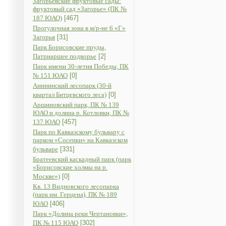
Загорьевские фруктовые сады:
фруктовый сад «Загорье» (ПК №
187 ЮАО)
[467]
Прогулочная зона в м/р-не 6 «Г»
Загорья
[31]
Парк Борисовские пруды,
Патриаршее подворье
[2]
Парк имени 30-летия Победы, ПК
№ 151 ЮАО
[0]
Анннинский лесопарк (30-й
квартал Битцевского леса)
[0]
Аршиновский парк, ПК № 139
ЮАО и долина р. Котловки, ПК №
137 ЮАО
[457]
Парк по Кавказскому бульвару с
парком «Сосенки» на Кавказском
бульваре
[331]
Братеевский каскадный парк (парк
«Борисовские холмы на р.
Москве»)
[0]
Кв. 13 Видновского лесопарка
(парк им. Герцена), ПК № 189
ЮАО
[406]
Парк «Долина реки Чертановки»,
ПК № 115 ЮАО
[302]