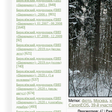
Бирюлёвский дендропарк (ПИП
«Царицыно») - 2005 г.
[849]
Бирюлёвский дендропарк (ПИП
«Царицыно») - 2006 г.
[801]
Бирюлёвский дендропарк (ПИП
«Царицыно»): 01.2007 - 06.2008
[1640]
Бирюлёвский дендропарк (ПИП
«Царицыно»): 07.2008 - 12.2009
[92]
Бирюлёвский дендропарк (ПИП
«Царицыно») - 2019 год (весна-
лето)
[621]
Бирюлёвский дендропарк (ПИП
«Царицыно») - 2019 год (осень)
[740]
Бирюлёвский дендропарк (ПИП
«Царицыно») - 2020 г. (1-я
половина)
[537]
Бирюлёвский дендропарк (ПИП
«Царицыно») - 2020 г. (июль-
август)
[674]
Бирюлёвский дендропарк (ПИП
Метки:
фото
,
Москва
,
х
«Царицыно») - 2020 г. (сентябрь-
CanonEOS
,
39-й участ
декабрь)
[493]
Просмотров:
47 |
Раз
Бирюлёвский дендропарк (ПИП