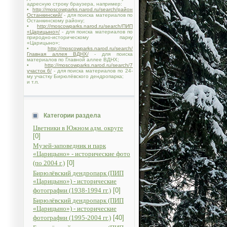
адресную строку браузера, например:
•
http://moscowparks.narod.ru/search/район
Останкинский/
- для поиска материалов по
Останкинскому району;
•
http://moscowparks.narod.ru/search/ПИП
«Царицыно»/
- для поиска материалов по
природно-историческому парку
«Царицыно»;
•
http://moscowparks.narod.ru/search/
Главная аллея ВДНХ/
- для поиска
материалов по Главной аллее ВДНХ;
•
http://moscowparks.narod.ru/search/7
участок 6/
- для поиска материалов по 24-
му участку Бирюлёвского дендропарка;
и т.п.
Категории раздела
Цветники в Южном адм. округе
[0]
Музей-заповедник и парк
«Царицыно» - исторические фото
(по 2004 г.)
[0]
Бирюлёвский дендропарк (ПИП
«Царицыно») - исторические
фотографии (1938-1994 гг.)
[0]
Бирюлёвский дендропарк (ПИП
«Царицыно») - исторические
фотографии (1995-2004 гг.)
[40]