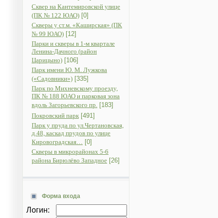
Сквер на Кантемировской улице
(ПК № 122 ЮАО)
[0]
Скверы у ст.м. «Каширская» (ПК
№ 99 ЮАО)
[12]
Парки и скверы в 1-м квартале
Ленина-Дачного (район
Царицыно)
[106]
Парк имени Ю. М. Лужкова
(«Садовники»)
[335]
Парк по Михневскому проезду,
ПК № 188 ЮАО и парковая зона
вдоль Загорьевского пр.
[183]
Покровский парк
[491]
Парк у пруда по ул.Чертановская,
д.48, каскад прудов по улице
Кировоградская…
[0]
Скверы в микрорайонах 5-6
района Бирюлёво Западное
[26]
Форма входа
Логин: