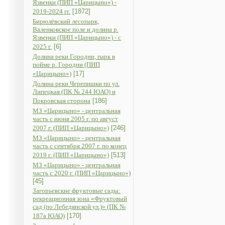
Язвенки (ПИП «Царицыно») -
2019-2024 гг.
[1872]
Бирюлёвский лесопарк,
Валенковское поле и долина р.
Язвенки (ПИП «Царицыно») - с
2025 г.
[6]
Долина реки Городни, парк в
пойме р. Городни (ПИП
«Царицыно»)
[17]
Долина реки Черепишки по ул.
Липецкая (ПК № 244 ЮАО) и
Покровская сторона
[186]
МЗ «Царицыно» - центральная
часть с июня 2005 г. по август
2007 г. (ПИП «Царицыно»)
[246]
МЗ «Царицыно» - центральная
часть с сентября 2007 г. по конец
2019 г. (ПИП «Царицыно»)
[513]
МЗ «Царицыно» - центральная
часть с 2020 г. (ПИП «Царицыно»)
[45]
Загорьевские фруктовые сады:
рекреационная зона «Фруктовый
сад (по Лебедянской ул.)» (ПК №
187а ЮАО)
[170]