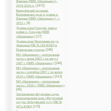
Язвенки (ПИП «Царицыно») -
2019-2024 гг.
[1872]
Бирюлёвский лесопарк,
Валенковское поле и долина р.
Язвенки (ПИП «Царицыно») - с
2025 г.
[6]
Долина реки Городни, парк в
пойме р. Городни (ПИП
«Царицыно»)
[17]
Долина реки Черепишки по ул.
Липецкая (ПК № 244 ЮАО) и
Покровская сторона
[186]
МЗ «Царицыно» - центральная
часть с июня 2005 г. по август
2007 г. (ПИП «Царицыно»)
[246]
МЗ «Царицыно» - центральная
часть с сентября 2007 г. по конец
2019 г. (ПИП «Царицыно»)
[513]
МЗ «Царицыно» - центральная
часть с 2020 г. (ПИП «Царицыно»)
[45]
Загорьевские фруктовые сады:
рекреационная зона «Фруктовый
сад (по Лебедянской ул.)» (ПК №
187а ЮАО)
[170]