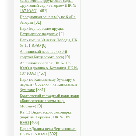
Загорьевские фруктовые сады:
фруктовый сад «Загорье» (ПК №
187 ЮАО)
[467]
Прогулочная зона в м/р-не 6 «Г»
Загорья
[31]
Парк Борисовские пруды,
Патриаршее подворье
[2]
Парк имени 30-летия Победы, ПК
№ 151 ЮАО
[0]
Анннинский лесопарк (30-й
квартал Битцевского леса)
[0]
Аршиновский парк, ПК № 139
ЮАО и долина р. Котловки, ПК №
137 ЮАО
[457]
Парк по Кавказскому бульвару с
парком «Сосенки» на Кавказском
бульваре
[331]
Братеевский каскадный парк (парк
«Борисовские холмы на р.
Москве»)
[0]
Кв. 13 Видновского лесопарка
(парк им. Герцена), ПК № 189
ЮАО
[406]
Парк «Долина реки Чертановки»,
ПК № 115 ЮАО
[302]