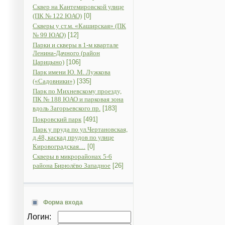
Сквер на Кантемировской улице
(ПК № 122 ЮАО)
[0]
Скверы у ст.м. «Каширская» (ПК
№ 99 ЮАО)
[12]
Парки и скверы в 1-м квартале
Ленина-Дачного (район
Царицыно)
[106]
Парк имени Ю. М. Лужкова
(«Садовники»)
[335]
Парк по Михневскому проезду,
ПК № 188 ЮАО и парковая зона
вдоль Загорьевского пр.
[183]
Покровский парк
[491]
Парк у пруда по ул.Чертановская,
д.48, каскад прудов по улице
Кировоградская…
[0]
Скверы в микрорайонах 5-6
района Бирюлёво Западное
[26]
Форма входа
Логин: