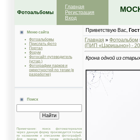
Главная
МОСК
Фотоальбомы
Регистрация
Вход
Приветствую Вас
,
Гост
Меню сайта
Фотоальбомы
Главная
»
Фотоальбом
Прислать фото
(ПИП «Царицыно») - 202
Портал
Форум
Фотосайт-путеводитель
Крона одной из старых
(устар.)
Фотографии парков и
окрестностей по тегам (в
разработке)
Поиск
Примечание: поиск фотоматериалов
через данную форму производится только
по названиям и описаниям фотографий.
Для поиска по тегам используйте