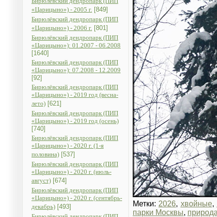
Бирюлёвский дендропарк (ПИП
«Царицыно») - 2005 г.
[849]
Бирюлёвский дендропарк (ПИП
«Царицыно») - 2006 г.
[801]
Бирюлёвский дендропарк (ПИП
«Царицыно»): 01.2007 - 06.2008
[1640]
Бирюлёвский дендропарк (ПИП
«Царицыно»): 07.2008 - 12.2009
[92]
Бирюлёвский дендропарк (ПИП
«Царицыно») - 2019 год (весна-
лето)
[621]
Бирюлёвский дендропарк (ПИП
«Царицыно») - 2019 год (осень)
[740]
Бирюлёвский дендропарк (ПИП
«Царицыно») - 2020 г. (1-я
половина)
[537]
Бирюлёвский дендропарк (ПИП
«Царицыно») - 2020 г. (июль-
август)
[674]
Бирюлёвский дендропарк (ПИП
«Царицыно») - 2020 г. (сентябрь-
Метки:
2026
,
хвойные
,
декабрь)
[493]
парки Москвы
,
природ
Бирюлёвский дендропарк (ПИП