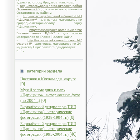
адресную строку браузера, например:
•
http://moscowparks.narod.ru/search/район
Останкинский/
- для поиска материалов по
Останкинскому району;
•
http://moscowparks.narod.ru/search/ПИП
«Царицыно»/
- для поиска материалов по
природно-историческому парку
«Царицыно»;
•
http://moscowparks.narod.ru/search/
Главная аллея ВДНХ/
- для поиска
материалов по Главной аллее ВДНХ;
•
http://moscowparks.narod.ru/search/7
участок 6/
- для поиска материалов по 24-
му участку Бирюлёвского дендропарка;
и т.п.
Категории раздела
Цветники в Южном адм. округе
[0]
Музей-заповедник и парк
«Царицыно» - исторические фото
(по 2004 г.)
[0]
Бирюлёвский дендропарк (ПИП
«Царицыно») - исторические
фотографии (1938-1994 гг.)
[0]
Бирюлёвский дендропарк (ПИП
«Царицыно») - исторические
фотографии (1995-2004 гг.)
[40]