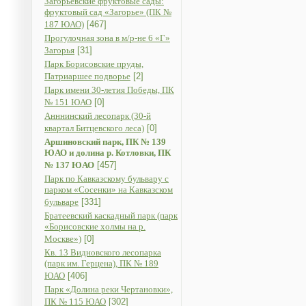
Загорьевские фруктовые сады:
фруктовый сад «Загорье» (ПК №
187 ЮАО)
[467]
Прогулочная зона в м/р-не 6 «Г»
Загорья
[31]
Парк Борисовские пруды,
Патриаршее подворье
[2]
Парк имени 30-летия Победы, ПК
№ 151 ЮАО
[0]
Анннинский лесопарк (30-й
квартал Битцевского леса)
[0]
Аршиновский парк, ПК № 139
ЮАО и долина р. Котловки, ПК
№ 137 ЮАО
[457]
Парк по Кавказскому бульвару с
парком «Сосенки» на Кавказском
бульваре
[331]
Братеевский каскадный парк (парк
«Борисовские холмы на р.
Москве»)
[0]
Кв. 13 Видновского лесопарка
(парк им. Герцена), ПК № 189
ЮАО
[406]
Парк «Долина реки Чертановки»,
ПК № 115 ЮАО
[302]