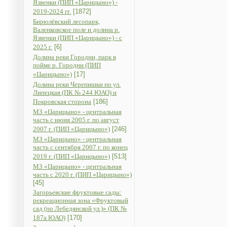
Язвенки (ПИП «Царицыно») -
2019-2024 гг.
[1872]
Бирюлёвский лесопарк,
Валенковское поле и долина р.
Язвенки (ПИП «Царицыно») - с
2025 г.
[6]
Долина реки Городни, парк в
пойме р. Городни (ПИП
«Царицыно»)
[17]
Долина реки Черепишки по ул.
Липецкая (ПК № 244 ЮАО) и
Покровская сторона
[186]
МЗ «Царицыно» - центральная
часть с июня 2005 г. по август
2007 г. (ПИП «Царицыно»)
[246]
МЗ «Царицыно» - центральная
часть с сентября 2007 г. по конец
2019 г. (ПИП «Царицыно»)
[513]
МЗ «Царицыно» - центральная
часть с 2020 г. (ПИП «Царицыно»)
[45]
Загорьевские фруктовые сады:
рекреационная зона «Фруктовый
сад (по Лебедянской ул.)» (ПК №
187а ЮАО)
[170]