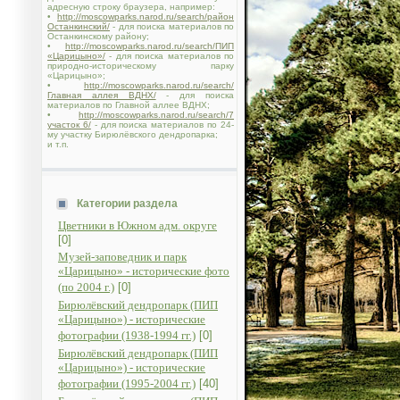
адресную строку браузера, например:
•
http://moscowparks.narod.ru/search/район
Останкинский/
- для поиска материалов по
Останкинскому району;
•
http://moscowparks.narod.ru/search/ПИП
«Царицыно»/
- для поиска материалов по
природно-историческому парку
«Царицыно»;
•
http://moscowparks.narod.ru/search/
Главная аллея ВДНХ/
- для поиска
материалов по Главной аллее ВДНХ;
•
http://moscowparks.narod.ru/search/7
участок 6/
- для поиска материалов по 24-
му участку Бирюлёвского дендропарка;
и т.п.
Категории раздела
Цветники в Южном адм. округе
[0]
Музей-заповедник и парк
«Царицыно» - исторические фото
(по 2004 г.)
[0]
Бирюлёвский дендропарк (ПИП
«Царицыно») - исторические
фотографии (1938-1994 гг.)
[0]
Бирюлёвский дендропарк (ПИП
«Царицыно») - исторические
фотографии (1995-2004 гг.)
[40]