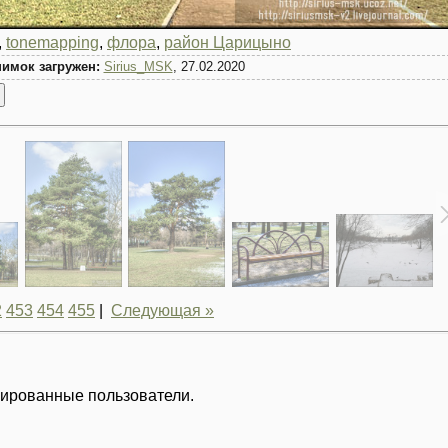
,
tonemapping
,
флора
,
район Царицыно
имок загружен:
Sirius_MSK
, 27.02.2020
2
453
454
455
|
Следующая »
рированные пользователи.