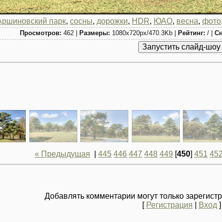
Аршиновский парк
,
сосны
,
дорожки
,
HDR
,
ЮАО
,
весна
,
фото
Просмотров:
462 |
Размеры:
1080x720px/470.3Kb |
Рейтинг:
/ |
Сн
« Предыдущая
|
445
446
447
448
449
[
450
]
451
45
Добавлять комментарии могут только зарегист
[
Регистрация
|
Вход
]