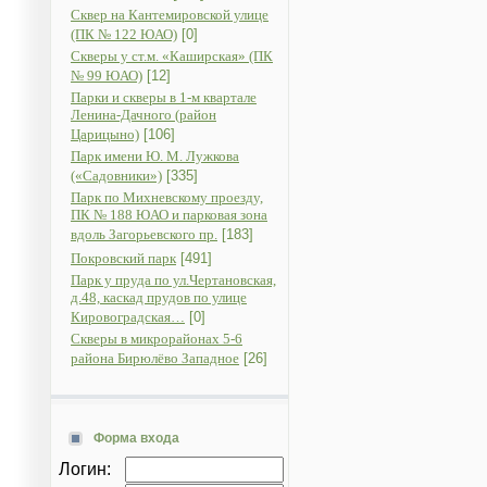
Сквер на Кантемировской улице
(ПК № 122 ЮАО)
[0]
Скверы у ст.м. «Каширская» (ПК
№ 99 ЮАО)
[12]
Парки и скверы в 1-м квартале
Ленина-Дачного (район
Царицыно)
[106]
Парк имени Ю. М. Лужкова
(«Садовники»)
[335]
Парк по Михневскому проезду,
ПК № 188 ЮАО и парковая зона
вдоль Загорьевского пр.
[183]
Покровский парк
[491]
Парк у пруда по ул.Чертановская,
д.48, каскад прудов по улице
Кировоградская…
[0]
Скверы в микрорайонах 5-6
района Бирюлёво Западное
[26]
Форма входа
Логин: