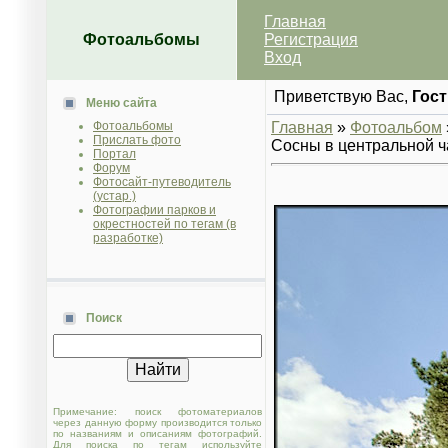
Главная
Фотоальбомы
Регистрация
Вход
Приветствую Вас
,
Гост
Меню сайта
Фотоальбомы
Главная
»
Фотоальбом
Прислать фото
Сосны в центральной ч
Портал
Форум
Фотосайт-путеводитель
(устар.)
Фотографии парков и
окрестностей по тегам (в
разработке)
Поиск
Примечание: поиск фотоматериалов
через данную форму производится только
по названиям и описаниям фотографий.
Для поиска по тегам используйте