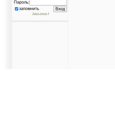
Пароль:
запомнить
Забыл пароль
|
Данный сайт является частным проектом, предназначен
территорий города и вышестоящими организациями. Поср