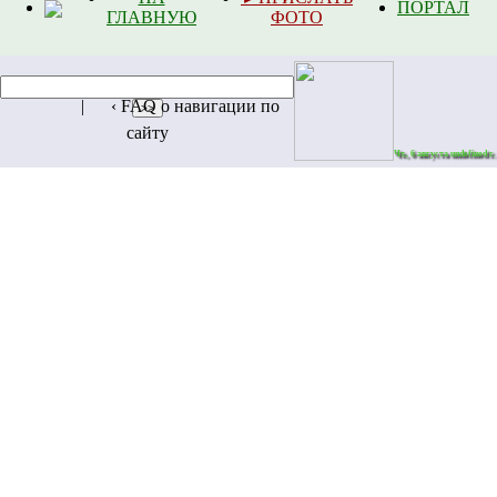
ПОРТАЛ
ГЛАВНУЮ
ФОТО
|
‹ FAQ о навигации по
сайту
Чт.,
6
августа undefined г.