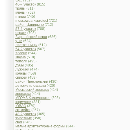
ЗАО
(952)
46-й участок
(815)
травы
(811)
клёны
(762)
птицы
(745)
moscowparksproject
(721)
район Царицыно
(712)
57-й участок
(708)
овраги
(703)
Бирюлёвский овраг
(686)
утки
(624)
лиственницы
(612)
54-й участок
(567)
яблони
(544)
Фауна
(518)
тополи
(495)
дубы
(485)
Лужники
(474)
кряквы
(458)
спиреи
(458)
район Пресненский
(430)
детские площадки
(420)
Московский зоопарк
(414)
зоопарки
(414)
МГОМЗ-Коломенское
(393)
кормушки
(381)
ЮВАО
(379)
скамейки
(367)
48-й участок
(365)
животные
(358)
снег
(346)
малые архитектурные формы
(344)