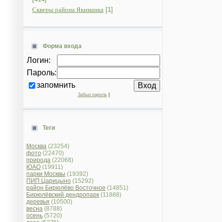
Скверы района Якиманка
[1]
Форма входа
Логин:
Пароль:
запомнить
Забыл пароль
|
Теги
Москва
(23254)
фото
(22470)
природа
(22068)
ЮАО
(19911)
парки Москвы
(19392)
ПИП Царицыно
(15292)
район Бирюлёво Восточное
(14851)
Бирюлёвский дендропарк
(11888)
деревья
(10500)
весна
(8788)
осень
(5720)