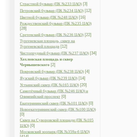
Страстной бульвар (ПК №233 ЦАО)
[3]
Петровский бульвар (ПК №234 ЦАО)
[12]
Цветной бульвар (ПК №248 ЦАО)
[16]
Рождественский бульвар (ПК №235 ЦАО)
[28]
Сретенский бульвар (ПК №236 ЦАО)
[22]
Тургеневская площадь, сквер на
Тургеневской площади
[12]
Чистопрудный бульвар (ПК №237 ЦАО)
[34]
Хохловская площадь и сквер
Чернышевского
[2]
Покровский бульвар (ПК №238 ЦАО)
[4]
Яузский бульвар (ПК №239 ЦАО)
[14]
Устьинский сквер (ПК №165 ЦАО)
[20]
Самотёчный бульвар (ПК №246 ЦАО) и
Олимпийский проспект
[0]
Екатерининский сквер (ПК №101 ЦАО)
[0]
Новоекатерининский сквер (ПК №100 ЦАО)
[0]
Сквер на Суворовской площади (ПК №105
ЦАО)
[0]
Московский зоопарк (ПК №359а-б ЦАО)
[414]