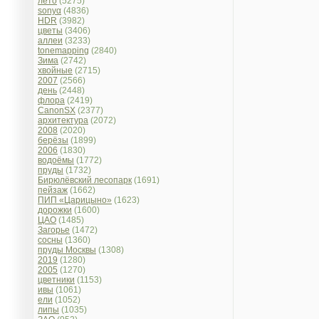
лето
(5275)
sonyα
(4836)
HDR
(3982)
цветы
(3406)
аллеи
(3233)
tonemapping
(2840)
Зима
(2742)
хвойные
(2715)
2007
(2566)
день
(2448)
флора
(2419)
CanonSX
(2377)
архитектура
(2072)
2008
(2020)
берёзы
(1899)
2006
(1830)
водоёмы
(1772)
пруды
(1732)
Бирюлёвский лесопарк
(1691)
пейзаж
(1662)
ПИП «Царицыно»
(1623)
дорожки
(1600)
ЦАО
(1485)
Загорье
(1472)
сосны
(1360)
пруды Москвы
(1308)
2019
(1280)
2005
(1270)
цветники
(1153)
ивы
(1061)
ели
(1052)
липы
(1035)