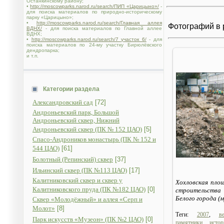
Останкинскому району;
•
http://moscowparks.narod.ru/search/ПИП «Царицыно»/
-
для поиска материалов по природно-историческому
парку «Царицыно»;
•
http://moscowparks.narod.ru/search/Главная аллея
Фотографий в 
ВДНХ/
- для поиска материалов по Главной аллее
ВДНХ;
•
http://moscowparks.narod.ru/search/7 участок 6/
- для
поиска материалов по 24-му участку Бирюлёвского
дендропарка;
и т.п.
Категории раздела
Александровский сад
[72]
Андроньевский парк, Большой
Андроньевский сквер, Нижний
Андроньевский сквер (ПК № 152 ЦАО)
[5]
Спасо-Андроников монастырь (ПК № 152 и
544 ЦАО)
[61]
Болотный (Репинский) сквер
[37]
Ильинский сквер (ПК №113 ЦАО)
[17]
Калитниковский сквер и сквер у
Хохловская пло
Калитниковского пруда (ПК №182 ЦАО)
[0]
строительств
Белого города (м
Сквер «Молодёжный» и аллея «Серп и
Молот»
[8]
Теги:
2007
,
в
Парк искусств «Музеон» (ПК №2 ЦАО)
[0]
памятники истор