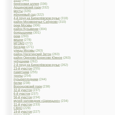
2010
(340)
берёзовая аллея
(336)
Аршиновский парк
(332)
мосты
(326)
яблоневый сад
(322)
4-й пруд на Бирюлёвском ручье
(318)
район Москворечье-Сабурово
(310)
реки Москвы
(306)
район Кузьминки
(304)
боярышники
(301)
реки
(293)
вишни
(278)
МГОМЗ
(272)
беседки
(271)
улицы Москвы
(263)
район Нагатинский Затон
(263)
район Орехово-Борисово Южное
(263)
чубушники
(262)
2-й пруд на Бирюлёвском ручье
(262)
23-й участок
(255)
памятники
(255)
тропы
(254)
пузыреплодники
(244)
белки
(238)
Воронцовский парк
(238)
32-й участок
(237)
6-й участок
(237)
56-й участок
(234)
музей-заповедник «Царицыно»
(234)
31-й участок
(233)
СВАО
(229)
19-й участок
(227)