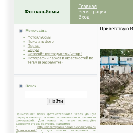
Главная
Фотоальбомы
Регистрация
Вход
Приветствую 
Меню сайта
Фотоальбомы
Прислать фото
Портал
Форум
Фотосайт-путеводитель (устар.)
Фотографии парков и окрестностей по
тегам (в разработке)
Поиск
Примечание: поиск фотоматериалов через данную
форму производится только по названиям и описаниям
фотографий. Для поиска по тегам используйте
адресную строку браузера, например:
•
http://moscowparks.narod.ru/search/район
Останкинский/
- для поиска материалов по