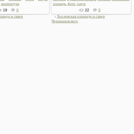
,
архитектура
площадь
,
фото
,
sonyα
19
0
22
0
ощадь и сквер
Хохловская площадь и сквер
Чернышевского