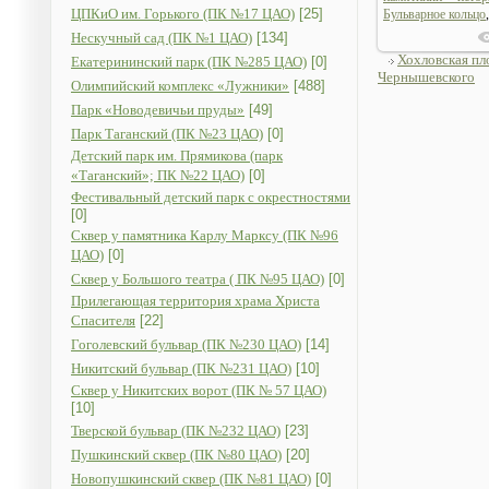
ЦПКиО им. Горького (ПК №17 ЦАО)
[25]
Бульварное кольцо
Нескучный сад (ПК №1 ЦАО)
[134]
Хохловская пл
Екатерининский парк (ПК №285 ЦАО)
[0]
Чернышевского
Олимпийский комплекс «Лужники»
[488]
Парк «Новодевичьи пруды»
[49]
Парк Таганский (ПК №23 ЦАО)
[0]
Детский парк им. Прямикова (парк
«Таганский»; ПК №22 ЦАО)
[0]
Фестивальный детский парк с окрестностями
[0]
Сквер у памятника Карлу Марксу (ПК №96
ЦАО)
[0]
Сквер у Большого театра ( ПК №95 ЦАО)
[0]
Прилегающая территория храма Христа
Спасителя
[22]
Гоголевский бульвар (ПК №230 ЦАО)
[14]
Никитский бульвар (ПК №231 ЦАО)
[10]
Сквер у Никитских ворот (ПК № 57 ЦАО)
[10]
Тверской бульвар (ПК №232 ЦАО)
[23]
Пушкинский сквер (ПК №80 ЦАО)
[20]
Новопушкинский сквер (ПК №81 ЦАО)
[0]