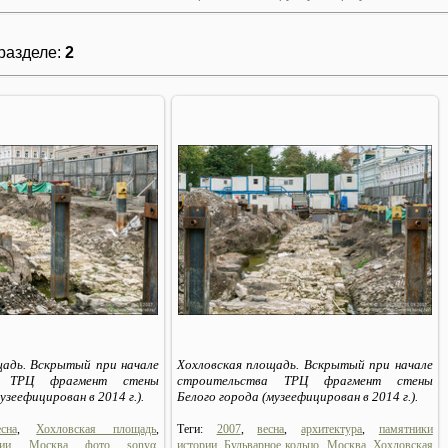
разделе
:
2
12.06.2026
12.06.2026
Sirius_MSK
Sirius_MSK
щадь. Вскрытый при начале
Хохловская площадь. Вскрытый при начале
а ТРЦ фрагмент стены
строительства ТРЦ фрагмент стены
узеефицирован в 2014 г.).
Белого города (музеефицирован в 2014 г.).
есна
,
Хохловская площадь
,
Теги:
2007
,
весна
,
архитектура
,
памятники
ии
,
Москва
,
фото
,
sonyα
,
истории
,
Бульварное кольцо
,
Москва
,
Хохловская