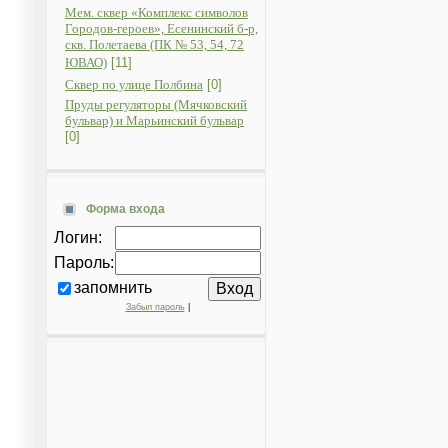
Мем. сквер «Комплекс символов
Городов-героев», Есенинский б-р,
скв. Полетаева (ПК № 53, 54, 72
ЮВАО)
[11]
Сквер по улице Полбина
[0]
Пруды регуляторы (Мячковский
бульвар) и Марьинский бульвар
[0]
Форма входа
Логин:
Пароль:
запомнить
Забыл пароль
|