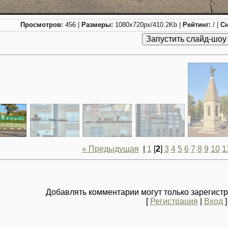
Просмотров:
456 |
Размеры:
1080x720px/410.2Kb |
Рейтинг:
/ |
Сн
« Предыдущая
|
1
[
2
]
3
4
5
6
7
8
9
10
1
Добавлять комментарии могут только зарегист
[
Регистрация
|
Вход
]