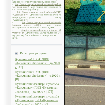
адресную строку браузера, например:
•
http://moscowparks.narod.ru/search/район
Останкинский/
- для поиска материалов по
Останкинскому району;
•
http://moscowparks.narod.ru/search/ПИП
«Царицыно»/
- для поиска материалов по
природно-историческому парку
«Царицыно»;
•
http://moscowparks.narod.ru/search/
Главная аллея ВДНХ/
- для поиска
материалов по Главной аллее ВДНХ;
•
http://moscowparks.narod.ru/search/7
участок 6/
- для поиска материалов по 24-
му участку Бирюлёвского дендропарка;
и т.п.
Категории раздела
Кузьминский ПКиО (ПИП
«Кузьминки-Люблино») - до 2020
г.
[42]
Кузьминский ПКиО (ПИП
«Кузьминки-Люблино») - с 2020 г.
[0]
Кузьминский лесопарк и усадьба
«Кузьминки» (ПИП «Кузьминки-
Люблино») - до 2020 г.
[177]
Кузьминский лесопарк и усадьба
«Кузьминки» (ПИП «Кузьминки-
Люблино») - с 2020 г.
[0]