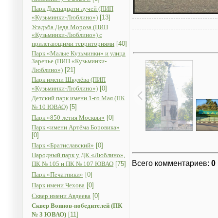
Парк Двенадцати лучей (ПИП
«Кузьминки-Люблино»)
[13]
Усадьба Деда Мороза (ПИП
«Кузьминки-Люблино») с
прилегающими территориями
[40]
Парк «Малые Кузьминки» и улица
Заречье (ПИП «Кузьминки-
Люблино»)
[21]
Парк имени Шкулёва (ПИП
«Кузьминки-Люблино»)
[0]
Детский парк имени 1-го Мая (ПК
№ 10 ЮВАО)
[5]
Парк «850-летия Москвы»
[0]
Парк «имени Артёма Боровика»
[0]
Парк «Братиславский»
[0]
Народный парк у ДК «Люблино»,
Всего комментариев
:
0
ПК № 105 и ПК № 107 ЮВАО
[75]
Парк «Печатники»
[0]
Парк имени Чехова
[0]
Сквер имени Авдеева
[0]
Сквер Воинов-победителей (ПК
№ 3 ЮВАО)
[11]