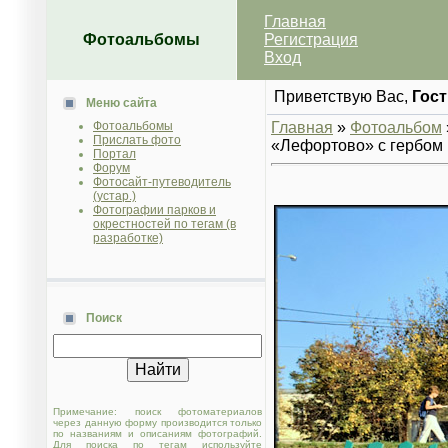
Главная
Фотоальбомы
Регистрация
Вход
Приветствую Вас
,
Гост
Меню сайта
Фотоальбомы
Главная
»
Фотоальбом
Прислать фото
«Лефортово» с гербом 
Портал
Форум
Фотосайт-путеводитель
(устар.)
Фотографии парков и
окрестностей по тегам (в
разработке)
Поиск
Примечание: поиск фотоматериалов
через данную форму производится только
по названиям и описаниям фотографий.
Для поиска по тегам используйте