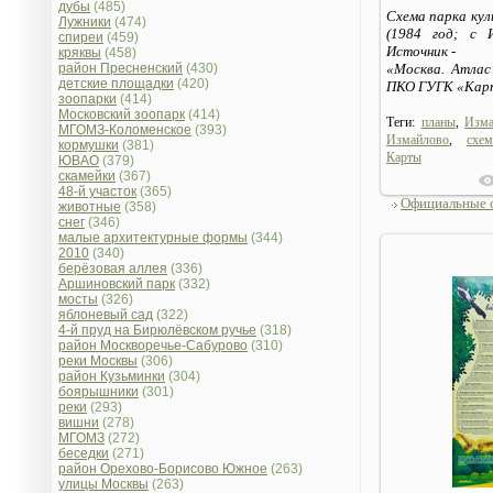
дубы
(485)
Схема парка ку
Лужники
(474)
(1984 год; с И
спиреи
(459)
Источник -
кряквы
(458)
район Пресненский
(430)
«Москва. Атлас 
детские площадки
(420)
ПКО ГУГК «Карт
зоопарки
(414)
Московский зоопарк
(414)
Теги:
планы
,
Изм
МГОМЗ-Коломенское
(393)
Измайлово
,
схе
кормушки
(381)
Карты
ЮВАО
(379)
скамейки
(367)
48-й участок
(365)
Официальные 
животные
(358)
снег
(346)
малые архитектурные формы
(344)
2010
(340)
берёзовая аллея
(336)
Аршиновский парк
(332)
мосты
(326)
яблоневый сад
(322)
4-й пруд на Бирюлёвском ручье
(318)
район Москворечье-Сабурово
(310)
реки Москвы
(306)
район Кузьминки
(304)
боярышники
(301)
реки
(293)
вишни
(278)
МГОМЗ
(272)
беседки
(271)
район Орехово-Борисово Южное
(263)
улицы Москвы
(263)