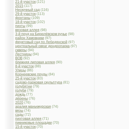
21-й участок
(121)
2015
(117)
Нескучный сад
(116)
29-й участок
(113)
фонтаны
(109)
18-й участок
(102)
пихты
(99)
вязовая аллея
(98)
3-й пруд на Бирюлёвском ручье
(98)
район Хамовники
(97)
фруктовый сад по Лебедянской
(97)
центральный овраг дендропарка
(97)
скверы
(94)
Лестницы
(94)
ВОВ
(92)
ближняя липовая аллея
(90)
8-й участок
(88)
Улицы
(86)
Корнеевские пруды
(84)
25-й участок
(83)
садово-парковая скульптура
(81)
голубятни
(79)
голуби
(79)
дождь
(77)
дёрены
(76)
2020
(76)
аралия маньчжурская
(74)
вязы
(74)
сады
(72)
пихтовая аллея
(71)
пикниковые площадки
(70)
15-й участок
(70)