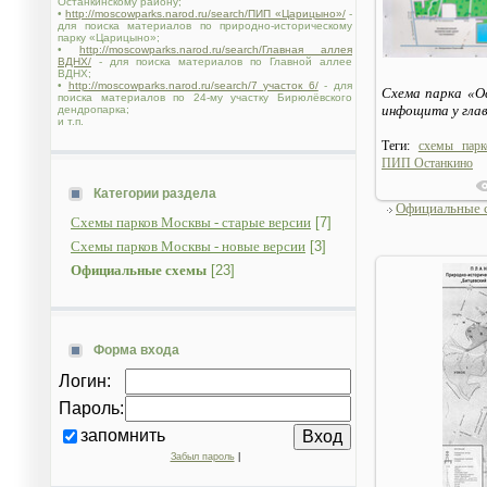
Останкинскому району;
•
http://moscowparks.narod.ru/search/ПИП «Царицыно»/
-
для поиска материалов по природно-историческому
парку «Царицыно»;
•
http://moscowparks.narod.ru/search/Главная аллея
ВДНХ/
- для поиска материалов по Главной аллее
ВДНХ;
•
http://moscowparks.narod.ru/search/7 участок 6/
- для
Схема парка «Ос
поиска материалов по 24-му участку Бирюлёвского
инфощита у глав
дендропарка;
и т.п.
Теги:
схемы пар
ПИП Останкино
Категории раздела
Официальные 
Схемы парков Москвы - старые версии
[7]
Схемы парков Москвы - новые версии
[3]
Официальные схемы
[23]
Форма входа
Логин:
Пароль:
запомнить
Забыл пароль
|