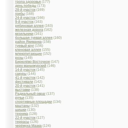
тропа здоровья
(177)
день победы
(173)
28-й участок
(169)
грибы
(168)
24-й участок
(166)
9-й участок
(163)
рябиновая аллея
(163)
железная дорога
(162)
кизильники
(161)
большая туевая аллея
(160)
район Якиманка
(158)
туевый круг
(156)
кленовая аллея
(155)
млекопитающие
(152)
розы
(149)
Бирюлёво Восточное
(147)
орех маньчжурский
(146)
14-й участок
(145)
сакуры
(144)
41-й участок
(142)
фестивали
(142)
20-й участок
(141)
выставки
(138)
Радиальный овраг
(137)
ручьи
(135)
спортивные площадки
(134)
каштаны
(132)
шишки
(130)
техника
(128)
22-й участок
(127)
террасы
(126)
черёмуха Маака
(124)