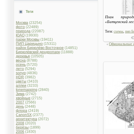
Теги
План природн
«Битцевский лес»
Москва
(23254)
фото
(22489)
природа
(22087)
Теги:
схемы
,
пип Б
ЮАО
(19930)
парки Москвы
(19411)
ПИП Царицыно
(15311)
Официальные 
район Бирюлёво Восточное
(14851)
Бирюлёвский дендропарк
(11888)
деревья
(10505)
весна
(8788)
осень
(5720)
лето
(5294)
sonyα
(4836)
HDR
(3982)
цветы
(3410)
аллеи
(3233)
tonemapping
(2840)
Зима
(2742)
хвойные
(2715)
2007
(2566)
день
(2448)
флора
(2419)
CanonSX
(2377)
архитектура
(2072)
2008
(2020)
берёзы
(1899)
2006
(1830)