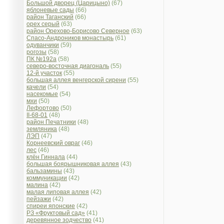
Большой дворец (Царицыно)
(67)
яблоневые сады
(66)
район Таганский
(66)
орех серый
(63)
район Орехово-Борисово Северное
(63)
Спасо-Андроников монастырь
(61)
одуванчики
(59)
рогозы
(58)
ПК №192а
(58)
северо-восточная диагональ
(55)
12-й участок
(55)
большая аллея венгерской сирени
(55)
качели
(54)
насекомые
(54)
мхи
(50)
Лефортово
(50)
II-68-01
(48)
район Печатники
(48)
земляника
(48)
ЛЭП
(47)
Корнеевский овраг
(46)
лес
(46)
клён Гиннала
(44)
большая боярышниковая аллея
(43)
бальзамины
(43)
коммуникации
(42)
малина
(42)
малая липовая аллея
(42)
пейзажи
(42)
спиреи японские
(42)
РЗ «Фруктовый сад»
(41)
деревянное зодчество
(41)