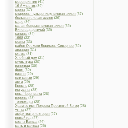
мероприятия
(41)
16-й участок
(39)
сцена
(37)
спиреево-пузыреплодниковая аллея
(37)
большая еловая аллея
(36)
кафе
(36)
малая боярышниковая аллея
(35)
Виноград девичий
(35)
синицы
(34)
1998
(33)
сканы
(33)
район Орехово Борисово Северное
(32)
авиация
(31)
схемы
(31)
Хлебный дом
(31)
скульптура
(30)
виноград
(30)
флот
(30)
вишня
(29)
ели сизые
(29)
аюги
(29)
Кремль
(28)
истуканы
(28)
река Черепишка
(28)
вороны
(28)
теплоходы
(28)
Храм во имя Покрова Пресвятой Богор
(28)
утята
(27)
амфитеатр лектория
(27)
новый год
(27)
сосны Банкса
(26)
мать-и-мачеха
(26)