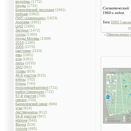
водоёмы
(1772)
пруды
(1732)
Схематический 
Бирюлёвский лесопарк
(1691)
1960-х годов.
пейзаж
(1662)
ПИП «Царицыно»
(1623)
дорожки
(1601)
Теги:
ПИП Соколь
ЦАО
(1485)
Загорье
(1472)
Официальные 
сосны
(1360)
пруды Москвы
(1308)
2019
(1280)
2005
(1270)
цветники
(1153)
ивы
(1061)
ели
(1052)
липы
(1035)
ЗАО
(952)
травы
(818)
46-й участок
(815)
клёны
(762)
птицы
(745)
moscowparksproject
(721)
район Царицыно
(712)
57-й участок
(708)
овраги
(703)
Бирюлёвский овраг
(686)
утки
(624)
лиственницы
(612)
54-й участок
(567)
яблони
(544)
Фауна
(518)
тополи
(495)