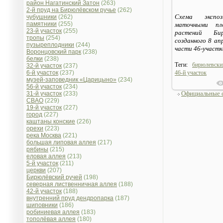
район Нагатинский Затон
(263)
2-й пруд на Бирюлёвском ручье
(262)
Схема экспо
чубушники
(262)
памятники
(255)
маточными пл
23-й участок
(255)
растений Бир
тропы
(254)
созданного 8 ап
пузыреплодники
(244)
части 46-участк
Воронцовский парк
(238)
белки
(238)
Теги:
бирюлевски
32-й участок
(237)
6-й участок
(237)
46-й участок
музей-заповедник «Царицыно»
(234)
56-й участок
(234)
Официальные 
31-й участок
(233)
СВАО
(229)
19-й участок
(227)
город
(227)
каштаны конские
(226)
орехи
(223)
река Москва
(221)
большая липовая аллея
(217)
рябины
(215)
еловая аллея
(213)
5-й участок
(211)
церкви
(207)
Бирюлёвский ручей
(198)
северная лиственничная аллея
(188)
42-й участок
(188)
внутренний пруд дендропарка
(187)
шиповники
(186)
робиниевая аллея
(183)
тополёвая аллея
(180)