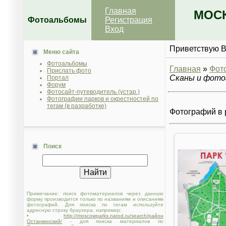
Главная
МОСК
Фотоальбомы
Регистрация
Вход
Приветствую 
Меню сайта
Фотоальбомы
Главная
»
Фот
Прислать фото
Сканы и фотог
Портал
Форум
Фотосайт-путеводитель (устар.)
Фотографии парков и окрестностей по
тегам (в разработке)
Фотографий в 
Поиск
Примечание: поиск фотоматериалов через данную
форму производится только по названиям и описаниям
фотографий. Для поиска по тегам используйте
адресную строку браузера, например:
•
http://moscowparks.narod.ru/search/район
Останкинский/
- для поиска материалов по