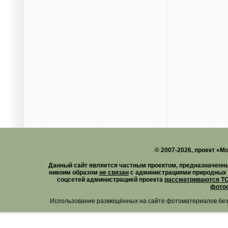
© 2007-2026, проект «М
Данный сайт является частным проектом, предназначенн
никоим образом
не связан
с администрациями природных 
соцсетей администрацией проекта
рассматриваются ТО
фотос
Использование размещённых на сайте фотоматериалов без 