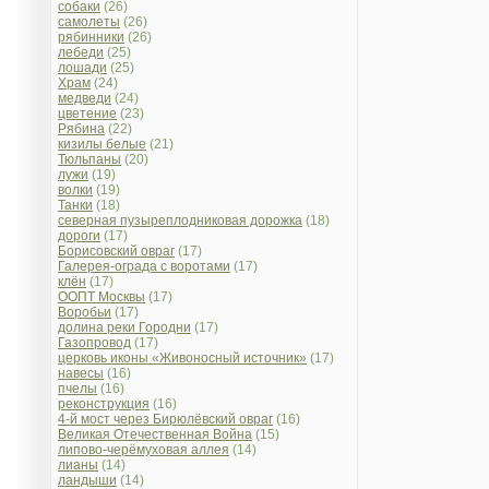
собаки
(26)
самолеты
(26)
рябинники
(26)
лебеди
(25)
лошади
(25)
Храм
(24)
медведи
(24)
цветение
(23)
Рябина
(22)
кизилы белые
(21)
Тюльпаны
(20)
лужи
(19)
волки
(19)
Танки
(18)
северная пузыреплодниковая дорожка
(18)
дороги
(17)
Борисовский овраг
(17)
Галерея-ограда с воротами
(17)
клён
(17)
ООПТ Москвы
(17)
Воробьи
(17)
долина реки Городни
(17)
Газопровод
(17)
церковь иконы «Живоносный источник»
(17)
навесы
(16)
пчелы
(16)
реконструкция
(16)
4-й мост через Бирюлёвский овраг
(16)
Великая Отечественная Война
(15)
липово-черёмуховая аллея
(14)
лианы
(14)
ландыши
(14)