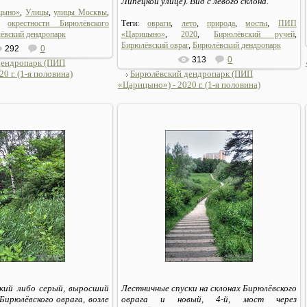
Липецкой улице). Вид с левого склона.
цыно»
,
Улицы
,
улицы Москвы
,
,
окрестности Бирюлёвского
Теги:
овраги
,
лето
,
природа
,
мосты
,
ПИП
ёвский дендропарк
«Царицыно»
,
2020
,
Бирюлёвский ручей
,
Бирюлёвский овраг
,
Бирюлёвский дендропарк
292
0
313
0
дендропарк (ПИП
0 г. (1-я половина)
Бирюлёвский дендропарк (ПИП
«Царицыно») - 2020 г. (1-я половина)
06.07.2020
06.07.2020
Sirius_MSK
Sirius_MSK
кий либо серый, выросший
Лестничные спуски на склонах Бирюлёвского
 Бирюлёвского оврага, возле
оврага и новый, 4-й, мост через