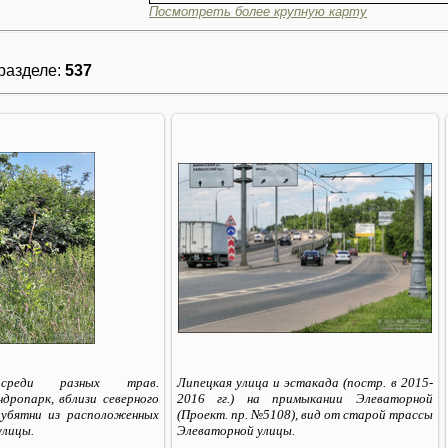
Посмотреть более крупную карту
разделе
:
537
13.07.2020
13.07.2020
Sirius_MSK
Sirius_MSK
 среди разных трав.
Липецкая улица и эстакада (постр. в 2015-
дропарк, вблизи северного
2016 гг.) на примыкании Элеваторной
олубятни из расположенных
(Проект. пр. №5108), вид от старой трассы
улицы.
Элеваторной улицы.