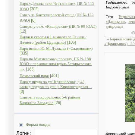
Радиального о
Парк «Долина реки Чертановки», ПК № 115
Бирюлёвским.
ЮАО
[302]
Сквер на Кантемировской улице (ПК № 122
Теги:
Радиальн
ЮАО)
[0]
«Царицыно»
,
лето
Скверы у ст.м. «Каширская» (ПК № 99 ЮАО)
дендропарк
[12]
Парки и скверы в 1-м квартале Ленина-
Бирюлёвский 
Дачного (район Царицыно)
[106]
«Царицыно») - 202
Парк имени Ю. М. Лужкова («Садовники»)
[335]
Парк по Михневскому проезду, ПК № 188
ЮАО и парковая зона вдоль Загорьевского
пр.
[183]
Покровский парк
[491]
Парк у пруда по ул.Чертановская, д.48,
каскад прудов по улице Кировоградская…
[0]
Скверы в микрорайонах 5-6 района
Бирюлёво Западное
[26]
Форма входа
Логин:
Деревянный стол