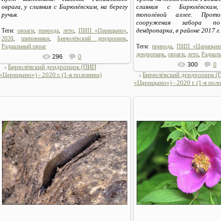
оврага, у слияния с Бирюлёвским, на берегу
слияния с Бирюлёвским
ручья.
тополёвой аллее. Прото
сооружения забора по
дендропарка, в районе 2017 г.
Теги:
овраги
,
природа
,
лето
,
ПИП «Царицыно»
,
2020
,
шиповники
,
Бирюлёвский дендропарк
,
Радиальный овраг
Теги:
природа
,
ПИП «Царицын
дендропарк
,
овраги
,
лето
,
Радиаль
296
0
300
0
Бирюлёвский дендропарк (ПИП
«Царицыно») - 2020 г. (1-я половина)
Бирюлёвский дендропарк 
«Царицыно») - 2020 г. (1-я пол
06.07.2020
06.07.2020
Sirius_MSK
Sirius_MSK