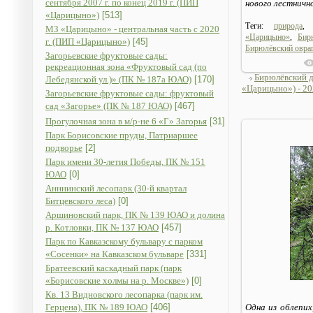
сентября 2007 г. по конец 2019 г. (ПИП
нового лестнично
«Царицыно»)
[513]
Теги:
природа
МЗ «Царицыно» - центральная часть с 2020
«Царицыно»
,
Бир
г. (ПИП «Царицыно»)
[45]
Бирюлёвский овра
Загорьевские фруктовые сады:
рекреационная зона «Фруктовый сад (по
Бирюлёвский 
Лебедянской ул.)» (ПК № 187а ЮАО)
[170]
«Царицыно») - 202
Загорьевские фруктовые сады: фруктовый
сад «Загорье» (ПК № 187 ЮАО)
[467]
Прогулочная зона в м/р-не 6 «Г» Загорья
[31]
Парк Борисовские пруды, Патриаршее
подворье
[2]
Парк имени 30-летия Победы, ПК № 151
ЮАО
[0]
Анннинский лесопарк (30-й квартал
Битцевского леса)
[0]
Аршиновский парк, ПК № 139 ЮАО и долина
р. Котловки, ПК № 137 ЮАО
[457]
Парк по Кавказскому бульвару с парком
«Сосенки» на Кавказском бульваре
[331]
Братеевский каскадный парк (парк
«Борисовские холмы на р. Москве»)
[0]
Кв. 13 Видновского лесопарка (парк им.
Герцена), ПК № 189 ЮАО
[406]
Одна из облепих