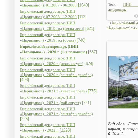
Теги:
ПИП «
«Царицыно»): 01.2007 - 06.2008
[1640]
дендропарк
Бирюлёвский дендропарк (ПИП
«Царицыно»): 07.2008 - 12.2009
[112]
Бирюлёвский 
Бирюлёвский дендропарк (ПИП
«Царицыно») - 202
«Царицыно») - 2019 год (весна-лето)
[621]
Бирюлёвский дендропарк (ПИП
«Царицыно») - 2019 год (осень)
[740]
Бирюлёвский дендропарк (ПИП
«Царицыно») - 2020 г. (1-я половина)
[537]
Бирюлёвский дендропарк (ПИП
«Царицыно») - 2020 г. (июль-август)
[674]
Бирюлёвский дендропарк (ПИП
«Царицыно») - 2020 г. (сентябрь-декабрь)
[493]
Бирюлёвский дендропарк (ПИП
«Царицыно») - 2021 г. (январь-апрель)
[775]
Бирюлёвский дендропарк (ПИП
«Царицыно») - 2021 г. (май-август)
[721]
Бирюлёвский дендропарк (ПИП
«Царицыно») - 2021 г. (сентябрь-декабрь)
[225]
Вид вдоль Липе
Бирюлёвский дендропарк (ПИП
оврага, в стор
«Царицыно») - 2022 г.
[1228]
д. 10 к. 1.
Бирюлёвский дендропарк (ПИП