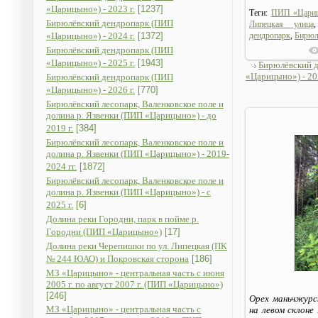
«Царицыно») - 2023 г.
[1237]
Теги:
ПИП «Цари
Бирюлёвский дендропарк (ПИП
Липецкая улица
«Царицыно») - 2024 г.
[1372]
дендропарк
,
Бирюл
Бирюлёвский дендропарк (ПИП
«Царицыно») - 2025 г.
[1943]
Бирюлёвский 
«Царицыно») - 202
Бирюлёвский дендропарк (ПИП
«Царицыно») - 2026 г.
[770]
Бирюлёвский лесопарк, Валенковское поле и
долина р. Язвенки (ПИП «Царицыно») - до
2019 г.
[384]
Бирюлёвский лесопарк, Валенковское поле и
долина р. Язвенки (ПИП «Царицыно») - 2019-
2024 гг.
[1872]
Бирюлёвский лесопарк, Валенковское поле и
долина р. Язвенки (ПИП «Царицыно») - с
2025 г.
[6]
Долина реки Городни, парк в пойме р.
Городни (ПИП «Царицыно»)
[17]
Долина реки Черепишки по ул. Липецкая (ПК
№ 244 ЮАО) и Покровская сторона
[186]
МЗ «Царицыно» - центральная часть с июня
2005 г. по август 2007 г. (ПИП «Царицыно»)
[246]
Орех маньчжурс
МЗ «Царицыно» - центральная часть с
на левом склоне