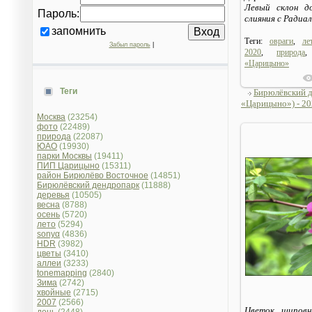
Левый склон д
Пароль:
слияния с Радиа
запомнить
Теги:
овраги
,
ле
Забыл пароль
|
2020
,
природа
«Царицыно»
Теги
Бирюлёвский 
«Царицыно») - 202
Москва
(23254)
фото
(22489)
природа
(22087)
ЮАО
(19930)
парки Москвы
(19411)
ПИП Царицыно
(15311)
район Бирюлёво Восточное
(14851)
Бирюлёвский дендропарк
(11888)
деревья
(10505)
весна
(8788)
осень
(5720)
лето
(5294)
sonyα
(4836)
HDR
(3982)
цветы
(3410)
аллеи
(3233)
tonemapping
(2840)
Зима
(2742)
хвойные
(2715)
2007
(2566)
Цветок шиповни