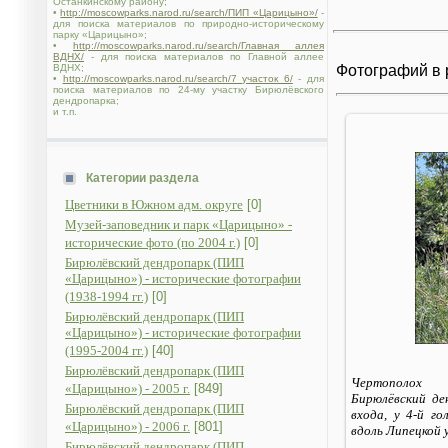
Останкинскому району;
•
http://moscowparks.narod.ru/search/ПИП «Царицыно»/
-
для поиска материалов по природно-историческому
парку «Царицыно»;
•
http://moscowparks.narod.ru/search/Главная аллея
ВДНХ/
- для поиска материалов по Главной аллее
ВДНХ;
Фотографий в 
•
http://moscowparks.narod.ru/search/7 участок 6/
- для
поиска материалов по 24-му участку Бирюлёвского
дендропарка;
и т.п.
Категории раздела
Цветники в Южном адм. округе
[0]
Музей-заповедник и парк «Царицыно» -
исторические фото (по 2004 г.)
[0]
Бирюлёвский дендропарк (ПИП
«Царицыно») - исторические фотографии
(1938-1994 гг.)
[0]
Бирюлёвский дендропарк (ПИП
«Царицыно») - исторические фотографии
(1995-2004 гг.)
[40]
Бирюлёвский дендропарк (ПИП
Чертополох
«Царицыно») - 2005 г.
[849]
Бирюлёвский ден
Бирюлёвский дендропарк (ПИП
входа, у 4-й г
«Царицыно») - 2006 г.
[801]
вдоль Липецкой 
Бирюлёвский дендропарк (ПИП