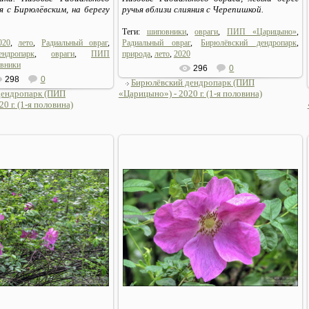
ия с Бирюлёвским, на берегу
ручья вблизи слияния с Черепишкой.
Теги:
шиповники
,
овраги
,
ПИП «Царицыно»
,
020
,
лето
,
Радиальный овраг
,
Радиальный овраг
,
Бирюлёвский дендропарк
,
ндропарк
,
овраги
,
ПИП
природа
,
лето
,
2020
вники
296
0
298
0
Бирюлёвский дендропарк (ПИП
дендропарк (ПИП
«Царицыно») - 2020 г. (1-я половина)
0 г. (1-я половина)
06.07.2020
06.07.2020
Sirius_MSK
Sirius_MSK