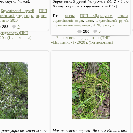
го спуска (ниже).
Бирюлёвский ручей (напротив дд. 2 - 4 по
Липецкой улице, сооружены в 2019 г.).
,
Бирюлёвский ручей
,
ПИП
юлёвский дендропарк
,
овраги
,
Теги:
мосты
,
ПИП «Царицыно»
,
овраги
,
г
,
лето
,
2020
Бирюлёвский овраг
,
лето
,
Бирюлёвский ручей
,
Бирюлёвский дендропарк
,
2020
,
природа
288
0
286
0
дендропарк (ПИП
0 г. (1-я половина)
Бирюлёвский дендропарк (ПИП
«Царицыно») - 2020 г. (1-я половина)
06.07.2020
06.07.2020
Sirius_MSK
Sirius_MSK
, растущих на левом склоне
Мох на стволе дерева. Низовье Радиального