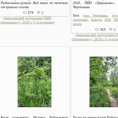
Радиальным ручьём. Вид вверх по течению,
2020, ПИП «Царицыно», 
от правого склона.
Черепишка
274
0
Теги:
река Черепишка
,
лето
Бирюлёвский дендропарк (ПИП
дендропарк
,
природа
,
2020
,
ПИ
«Царицыно») - 2020 г. (1-я половина)
овраги
312
0
Бирюлёвский дендропарк 
«Царицыно») - 2020 г. (1-я пол
06.07.2020
06.07.2020
Sirius_MSK
Sirius_MSK
Куст шиповника. Низовье Радиального
Тропа на левом склоне Радиал