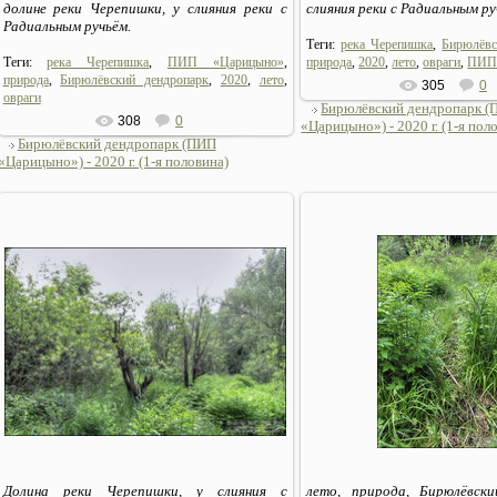
долине реки Черепишки, у слияния реки с
слияния реки с Радиальным ру
Радиальным ручьём.
Теги:
река Черепишка
,
Бирюлёвс
Теги:
река Черепишка
,
ПИП «Царицыно»
,
природа
,
2020
,
лето
,
овраги
,
ПИП
природа
,
Бирюлёвский дендропарк
,
2020
,
лето
,
305
0
овраги
Бирюлёвский дендропарк 
308
0
«Царицыно») - 2020 г. (1-я пол
Бирюлёвский дендропарк (ПИП
«Царицыно») - 2020 г. (1-я половина)
06.07.2020
06.07.2020
Sirius_MSK
Sirius_MSK
Долина реки Черепишки, у слияния с
лето, природа, Бирюлёвски