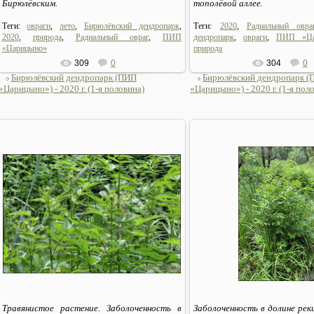
Бирюлёвским.
тополёвой аллее.
Теги:
овраги
,
лето
,
Бирюлёвский дендропарк
,
Теги:
2020
,
Радиальный овра
2020
,
природа
,
Радиальный овраг
,
ПИП
дендропарк
,
овраги
,
ПИП «Ца
«Царицыно»
природа
309
0
304
0
Бирюлёвский дендропарк (ПИП
Бирюлёвский дендропарк 
«Царицыно») - 2020 г. (1-я половина)
«Царицыно») - 2020 г. (1-я пол
06.07.2020
06.07.2020
Sirius_MSK
Sirius_MSK
Травянистое растение. Заболоченность в
Заболоченность в долине рек