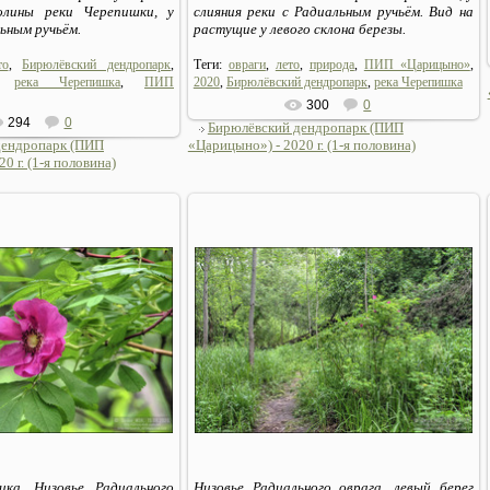
олины реки Черепишки, у
слияния реки с Радиальным ручьём. Вид на
льным ручьём.
растущие у левого склона березы.
то
,
Бирюлёвский дендропарк
,
Теги:
овраги
,
лето
,
природа
,
ПИП «Царицыно»
,
,
река Черепишка
,
ПИП
2020
,
Бирюлёвский дендропарк
,
река Черепишка
300
0
294
0
Бирюлёвский дендропарк (ПИП
дендропарк (ПИП
«Царицыно») - 2020 г. (1-я половина)
0 г. (1-я половина)
06.07.2020
06.07.2020
Sirius_MSK
Sirius_MSK
ка. Низовье Радиального
Низовье Радиального оврага, левый берег