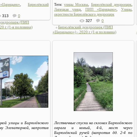
Царицыно»
,
Бирюлёвский
Теги:
улицы Москвы
,
Бирюлёвский дендропарк
,
Липецкая улица
,
ПИП «Царицыно»
,
Улицы
,
окрестности Бирюлёвского дендропарк
313
0
327
0
дендропарк (ПИП
0 г. (1-я половина)
Бирюлёвский дендропарк (ПИП
«Царицыно») - 2020 г. (1-я половина)
13.07.2020
06.07.2020
Sirius_MSK
Sirius_MSK
цкой улицы и Бирюлёвского
Лестничные спуски на склонах Бирюлёвского
ону Элеваторной, напротив
оврага и новый, 4-й, мост через
Бирюлёвский ручей (напротив дд. 2-4 по