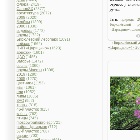
день
(2448)
оврага, у слиян
флора
(2419)
CanonSX
(2377)
ручья.
архитектура
(2072)
2008
(2020)
Теги:
природа
,
2
берёзы
(1899)
Бирюлёвский де
2006
(1830)
«Царицыно»
,
шипо
водоёмы
(1772)
пруды
(1732)
Бирюлёвский лесопарк
(1691)
Бирюлёвский 
пейзаж
(1662)
«Царицыно») - 202
ПИП «Царицыно»
(1623)
дорожки
(1601)
ЦАО
(1485)
Загорье
(1472)
сосны
(1360)
пруды Москвы
(1308)
2019
(1280)
2005
(1270)
цветники
(1153)
ивы
(1061)
ели
(1052)
липы
(1035)
ЗАО
(952)
травы
(818)
46-й участок
(815)
клёны
(762)
птицы
(745)
moscowparksproject
(721)
район Царицыно
(712)
57-й участок
(708)
овраги
(703)