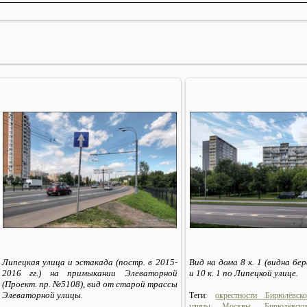
13.07.2020
13.07.2020
Sirius_MSK
Sirius_MSK
Липецкая улица и эстакада (постр. в 2015-
Вид на дома 8 к. 1 (видна бе
2016 гг.) на примыкании Элеваторной
и 10 к. 1 по Липецкой улице.
(Проект. пр. №5108), вид от старой трассы
Элеваторной улицы.
Теги:
окрестности Бирюлёвск
улицы Москвы
,
Бирюлёвск