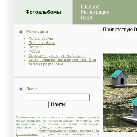
Главная
Фотоальбомы
Регистрация
Вход
Приветствую 
Меню сайта
Фотоальбомы
Прислать фото
Портал
Форум
Фотосайт-путеводитель (устар.)
Фотографии парков и окрестностей по
тегам (в разработке)
Поиск
Примечание: поиск фотоматериалов через данную
форму производится только по названиям и описаниям
фотографий. Для поиска по тегам используйте
адресную строку браузера, например:
•
http://moscowparks.narod.ru/search/район
Останкинский/
- для поиска материалов по