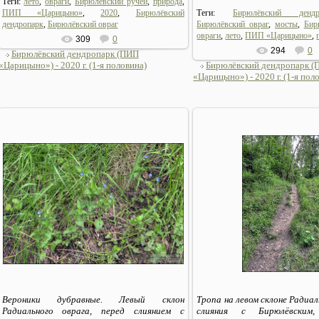
Теги:
лето
,
овраги
,
Бирюлёвский ручей
,
природа
,
ПИП «Царицыно»
,
2020
,
Бирюлёвский
Теги:
Бирюлёвский дендр
дендропарк
,
Бирюлёвский овраг
Бирюлёвский овраг
,
мосты
,
Бир
овраги
,
лето
,
ПИП «Царицыно»
,
309
0
294
0
Бирюлёвский дендропарк (ПИП
«Царицыно») - 2020 г. (1-я половина)
Бирюлёвский дендропарк 
«Царицыно») - 2020 г. (1-я пол
06.07.2020
06.07.2020
Sirius_MSK
Sirius_MSK
Вероники дубравные. Левый склон
Тропа на левом склоне Радиал
Радиального оврага, перед слиянием с
слияния с Бирюлёвским