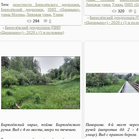
Теги:
окрестности Бирюлёвского дендропарк
,
Липецкая улица
,
Улицы
,
ПИП «Ц
Бирюлёвский дендропарк
,
ПИП «Царицыно»
,
320
0
улицы Москвы
,
Липецкая улица
,
Улицы
Бирюлёвский дендропарк 
294
0
«Царицыно») - 2020 г. (1-я пол
Бирюлёвский дендропарк (ПИП
«Царицыно») - 2020 г. (1-я половина)
06.07.2020
06.07.2020
Sirius_MSK
Sirius_MSK
Бирюлёвский овраг, пойма Бирюлёвского
Панорама. 4-й мост через
ручья. Вид с 4-го моста, вверх по течению.
ручей (напротив дд. 2 - 
улице). Вид с правого берега.