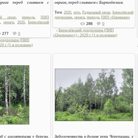
врага перед слиянием с
оврага, перед слиянием с Бирюлёвским.
Теги:
2020
,
лето
,
Радиальный овраг
,
Бирюлёвский
ый овраг
,
природа
,
ПИП
дендропарк
,
овраги
,
природа
,
ПИП «Царицыно»
,
овраги
,
2020
,
Бирюлёвский
286
0
Бирюлёвский дендропарк (ПИП
277
0
«Царицыно») - 2020 г. (1-я половина)
дендропарк (ПИП
0 г. (1-я половина)
06.07.2020
06.07.2020
Sirius_MSK
Sirius_MSK
б с изоляторами у березы.
Заболоченность в долине реки Черепишки, у