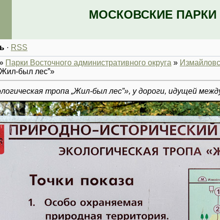
МОСКОВСКИЕ ПАРКИ 
ь
·
RSS
»
Парки Восточного административного округа
»
Измайловск
„Жил-был лес”»
гическая тропа „Жил-был лес”», у дороги, идущей между 