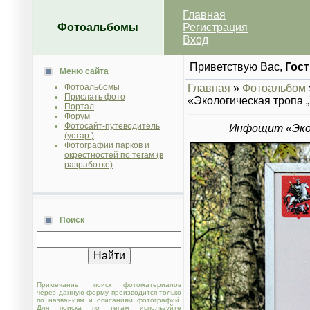
Главная
Фотоальбомы
Регистрация
Вход
Приветствую Вас
,
Гост
Меню сайта
Фотоальбомы
Главная
»
Фотоальбом
Прислать фото
«Экологическая тропа 
Портал
Форум
Фотосайт-путеводитель
Инфощит «Эколо
(устар.)
Фотографии парков и
окрестностей по тегам (в
разработке)
Поиск
Примечание: поиск фотоматериалов
через данную форму производится только
по названиям и описаниям фотографий.
Для поиска по тегам используйте