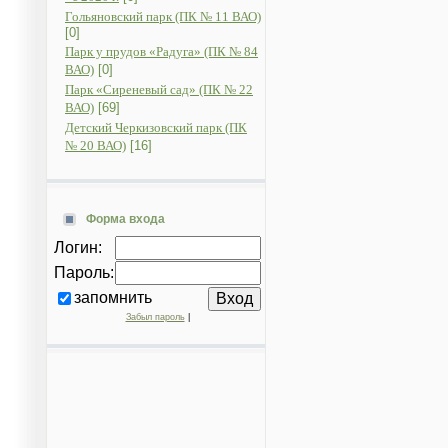
Гольяновский парк (ПК № 11 ВАО)
[0]
Парк у прудов «Радуга» (ПК № 84
ВАО)
[0]
Парк «Сиреневый сад» (ПК № 22
ВАО)
[69]
Детский Черкизовский парк (ПК
№ 20 ВАО)
[16]
Форма входа
Логин:
Пароль:
запомнить
Забыл пароль
|