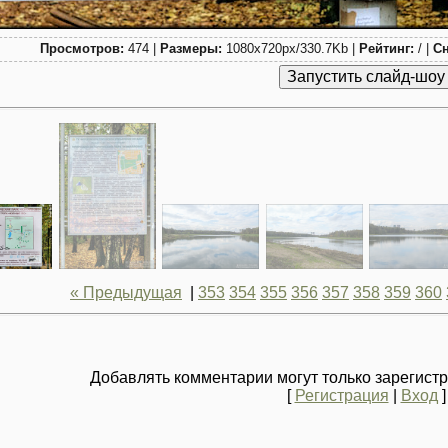
Просмотров:
474 |
Размеры:
1080x720px/330.7Kb |
Рейтинг:
/ |
Сн
« Предыдущая
|
353
354
355
356
357
358
359
360
Добавлять комментарии могут только зарегист
[
Регистрация
|
Вход
]