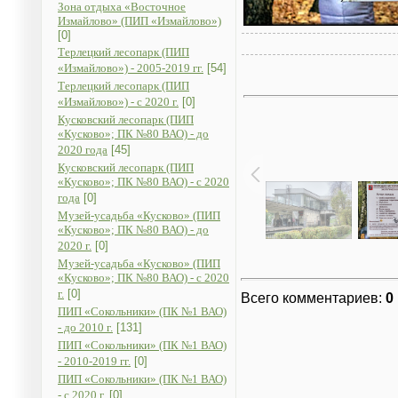
Зона отдыха «Восточное
Измайлово» (ПИП «Измайлово»)
[0]
Терлецкий лесопарк (ПИП
«Измайлово») - 2005-2019 гг.
[54]
Терлецкий лесопарк (ПИП
«Измайлово») - с 2020 г.
[0]
Кусковский лесопарк (ПИП
«Кусково»; ПК №80 ВАО) - до
2020 года
[45]
Кусковский лесопарк (ПИП
«Кусково»; ПК №80 ВАО) - с 2020
года
[0]
Музей-усадьба «Кусково» (ПИП
«Кусково»; ПК №80 ВАО) - до
2020 г.
[0]
Музей-усадьба «Кусково» (ПИП
«Кусково»; ПК №80 ВАО) - с 2020
г.
[0]
Всего комментариев
:
0
ПИП «Сокольники» (ПК №1 ВАО)
- до 2010 г.
[131]
ПИП «Сокольники» (ПК №1 ВАО)
- 2010-2019 гг.
[0]
ПИП «Сокольники» (ПК №1 ВАО)
- с 2020 г.
[0]