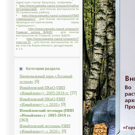
адресную строку браузера, например:
•
http://moscowparks.narod.ru/search/район
Останкинский/
- для поиска материалов по
Останкинскому району;
•
http://moscowparks.narod.ru/search/ПИП
«Царицыно»/
- для поиска материалов по
природно-историческому парку
«Царицыно»;
•
http://moscowparks.narod.ru/search/
Главная аллея ВДНХ/
- для поиска
материалов по Главной аллее ВДНХ;
•
http://moscowparks.narod.ru/search/7
участок 6/
- для поиска материалов по 24-
му участку Бирюлёвского дендропарка;
и т.п.
Категории раздела
Национальный парк «Лосиный
остров»
[0]
Измайловский ПКиО (ПИП
«Измайлово») - 2005-2019 гг.
[37]
Измайловский ПКиО (ПИП
«Измайлово») - с 2020 г
[0]
Измайловский лесопарк (ПИП
«Измайлово») - 2005-2019 гг.
[363]
Измайловский лесопарк (ПИП
«Измайлово») - с 2020 г.
[0]