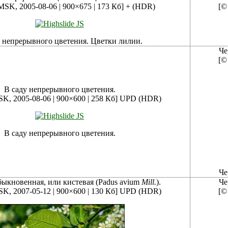
MSK, 2005-08-06 | 900×675 | 173 Кб]
+ (HDR)
[©
 непрерывного цветения. Цветки лилии.
Че
[©
В саду непрерывного цветения.
SK, 2005-08-06 | 900×600 | 258 Кб]
UPD (HDR)
В саду непрерывного цветения.
Че
быкновенная, или кистевая (Рadus avium
Mill.
).
Че
SK, 2007-05-12 | 900×600 | 130 Кб]
UPD (HDR)
[©