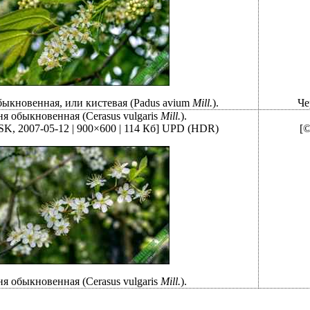
быкновенная, или кистевая (Рadus avium
Mill.
).
Че
я обыкновенная (Cerasus vulgaris
Mill.
).
SK, 2007-05-12 | 900×600 | 114 Кб]
UPD (HDR)
[©
я обыкновенная (Cerasus vulgaris
Mill.
).