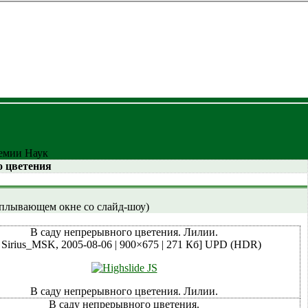
мии Наук
о цветения
сплывающем окне со слайд-шоу)
В саду непрерывного цветения. Лилии.
 Sirius_MSK, 2005-08-06 | 900×675 | 271 Кб]
UPD (HDR)
В саду непрерывного цветения. Лилии.
В саду непрерывного цветения.