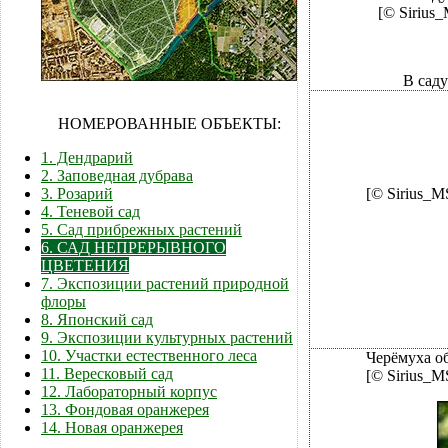
[© Sirius_
В саду
НОМЕРОВАННЫЕ ОБЪЕКТЫ:
1. Дендрарий
2. Заповедная дубрава
3. Розарий
[© Sirius_M
4. Теневой сад
5. Сад прибрежных растений
6. САД НЕПРЕРЫВНОГО
ЦВЕТЕНИЯ
7. Экспозиции растений природной
флоры
8. Японский сад
9. Экспозиции культурных растений
10. Участки естественного леса
Черёмуха о
11. Вересковый сад
[© Sirius_M
12. Лабораторный корпус
13. Фондовая оранжерея
14. Новая оранжерея