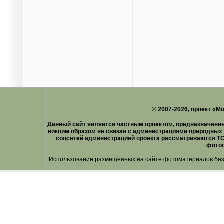
© 2007-2026, проект «М
Данный сайт является частным проектом, предназначенн
никоим образом
не связан
с администрациями природных 
соцсетей администрацией проекта
рассматриваются ТО
фотос
Использование размещённых на сайте фотоматериалов без 