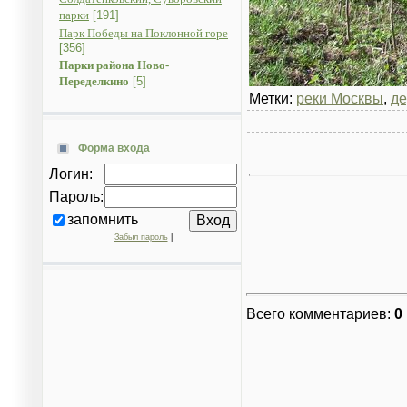
парки
[191]
Парк Победы на Поклонной горе
[356]
Парки района Ново-
Переделкино
[5]
Метки:
реки Москвы
,
де
Форма входа
Логин:
Пароль:
запомнить
Забыл пароль
|
Всего комментариев
:
0