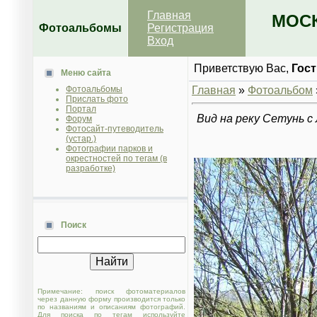
Главная
МОСК
Фотоальбомы
Регистрация
Вход
Приветствую Вас
,
Гост
Меню сайта
Фотоальбомы
Главная
»
Фотоальбом
Прислать фото
Портал
Вид на реку Сетунь с
Форум
Фотосайт-путеводитель
(устар.)
Фотографии парков и
окрестностей по тегам (в
разработке)
Поиск
Примечание: поиск фотоматериалов
через данную форму производится только
по названиям и описаниям фотографий.
Для поиска по тегам используйте