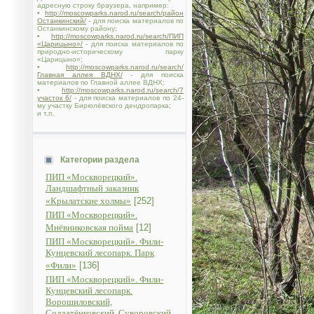
адресную строку браузера, например:
•
http://moscowparks.narod.ru/search/район
Останкинский/
- для поиска материалов по
Останкинскому району;
•
http://moscowparks.narod.ru/search/ПИП
«Царицыно»/
- для поиска материалов по
природно-историческому парку
«Царицыно»;
•
http://moscowparks.narod.ru/search/
Главная аллея ВДНХ/
- для поиска
материалов по Главной аллее ВДНХ;
•
http://moscowparks.narod.ru/search/7
участок 6/
- для поиска материалов по 24-
му участку Бирюлёвского дендропарка;
и т.п.
Категории раздела
ПИП «Москворецкий».
Ландшафтный заказник
«Крылатские холмы»
[252]
ПИП «Москворецкий».
Мнёвниковская пойма
[12]
ПИП «Москворецкий». Фили-
Кунцевский лесопарк. Парк
«Фили»
[136]
ПИП «Москворецкий». Фили-
Кунцевский лесопарк.
Ворошиловский,
Солдатёнковский, Суворовский