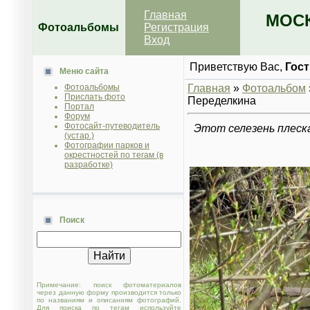
Главная
МОСК
Фотоальбомы
Регистрация
Вход
Приветствую Вас
,
Гост
Меню сайта
Фотоальбомы
Главная
»
Фотоальбом
Прислать фото
Переделкина
Портал
Форум
Фотосайт-путеводитель
Этот селезень плеска
(устар.)
Фотографии парков и
окрестностей по тегам (в
разработке)
Поиск
Примечание: поиск фотоматериалов
через данную форму производится только
по названиям и описаниям фотографий.
Для поиска по тегам используйте