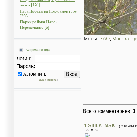
парки
[191]
Парк Победы на Поклонной горе
[356]
Парки района Ново-
Переделкино
[5]
Метки:
ЗАО
,
Москва
,
кр
Форма входа
Логин:
Пароль:
запомнить
Забыл пароль
|
Всего комментариев
:
1
1
Sirius_MSK
(02.10.2014 1
0