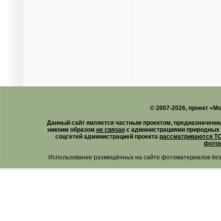
© 2007-2026, проект «М
Данный сайт является частным проектом, предназначенн
никоим образом
не связан
с администрациями природных 
соцсетей администрацией проекта
рассматриваются ТО
фотос
Использование размещённых на сайте фотоматериалов без 