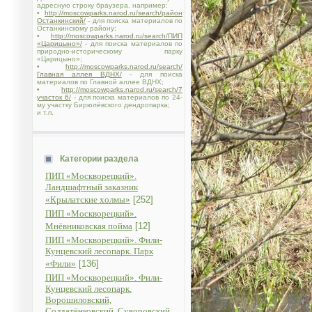
адресную строку браузера, например:
•
http://moscowparks.narod.ru/search/район
Останкинский/
- для поиска материалов по
Останкинскому району;
•
http://moscowparks.narod.ru/search/ПИП
«Царицыно»/
- для поиска материалов по
природно-историческому парку
«Царицыно»;
•
http://moscowparks.narod.ru/search/
Главная аллея ВДНХ/
- для поиска
материалов по Главной аллее ВДНХ;
•
http://moscowparks.narod.ru/search/7
участок 6/
- для поиска материалов по 24-
му участку Бирюлёвского дендропарка;
и т.п.
Категории раздела
ПИП «Москворецкий».
Ландшафтный заказник
«Крылатские холмы»
[252]
ПИП «Москворецкий».
Мнёвниковская пойма
[12]
ПИП «Москворецкий». Фили-
Кунцевский лесопарк. Парк
«Фили»
[136]
ПИП «Москворецкий». Фили-
Кунцевский лесопарк.
Ворошиловский,
Солдатёнковский, Суворовский