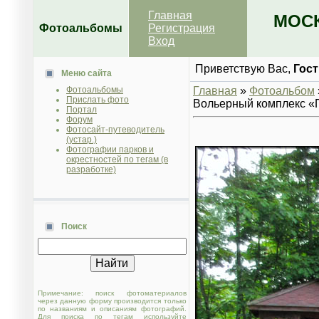
Главная
МОСК
Фотоальбомы
Регистрация
Вход
Приветствую Вас
,
Гост
Меню сайта
Фотоальбомы
Главная
»
Фотоальбом
Прислать фото
Вольерный комплекс «П
Портал
Форум
Фотосайт-путеводитель
(устар.)
Фотографии парков и
окрестностей по тегам (в
разработке)
Поиск
Примечание: поиск фотоматериалов
через данную форму производится только
по названиям и описаниям фотографий.
Для поиска по тегам используйте