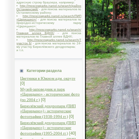
адресную строку браузера, например:
•
http://moscowparks.narod.ru/search/район
Останкинский/
- для поиска материалов по
Останкинскому району;
•
http://moscowparks.narod.ru/search/ПИП
«Царицыно»/
- для поиска материалов по
природно-историческому парку
«Царицыно»;
•
http://moscowparks.narod.ru/search/
Главная аллея ВДНХ/
- для поиска
материалов по Главной аллее ВДНХ;
•
http://moscowparks.narod.ru/search/7
участок 6/
- для поиска материалов по 24-
му участку Бирюлёвского дендропарка;
и т.п.
Категории раздела
Цветники в Южном адм. округе
[0]
Музей-заповедник и парк
«Царицыно» - исторические фото
(по 2004 г.)
[0]
Бирюлёвский дендропарк (ПИП
«Царицыно») - исторические
фотографии (1938-1994 гг.)
[0]
Бирюлёвский дендропарк (ПИП
«Царицыно») - исторические
фотографии (1995-2004 гг.)
[40]