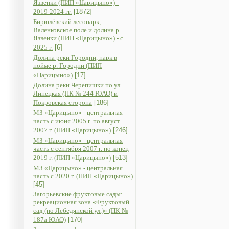
Язвенки (ПИП «Царицыно») -
2019-2024 гг.
[1872]
Бирюлёвский лесопарк,
Валенковское поле и долина р.
Язвенки (ПИП «Царицыно») - с
2025 г.
[6]
Долина реки Городни, парк в
пойме р. Городни (ПИП
«Царицыно»)
[17]
Долина реки Черепишки по ул.
Липецкая (ПК № 244 ЮАО) и
Покровская сторона
[186]
МЗ «Царицыно» - центральная
часть с июня 2005 г. по август
2007 г. (ПИП «Царицыно»)
[246]
МЗ «Царицыно» - центральная
часть с сентября 2007 г. по конец
2019 г. (ПИП «Царицыно»)
[513]
МЗ «Царицыно» - центральная
часть с 2020 г. (ПИП «Царицыно»)
[45]
Загорьевские фруктовые сады:
рекреационная зона «Фруктовый
сад (по Лебедянской ул.)» (ПК №
187а ЮАО)
[170]