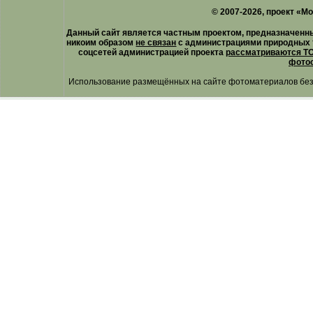
© 2007-2026, проект «М
Данный сайт является частным проектом, предназначенн
никоим образом
не связан
с администрациями природных 
соцсетей администрацией проекта
рассматриваются ТО
фотос
Использование размещённых на сайте фотоматериалов без 