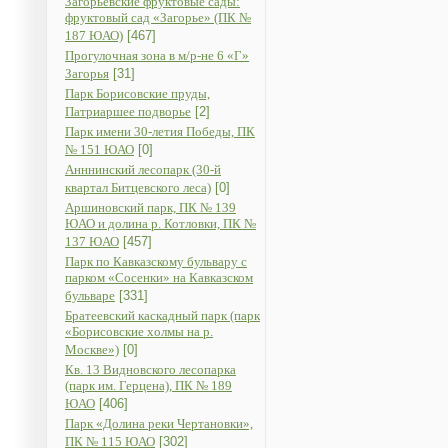
Загорьевские фруктовые сады:
фруктовый сад «Загорье» (ПК №
187 ЮАО)
[467]
Прогулочная зона в м/р-не 6 «Г»
Загорья
[31]
Парк Борисовские пруды,
Патриаршее подворье
[2]
Парк имени 30-летия Победы, ПК
№ 151 ЮАО
[0]
Анннинский лесопарк (30-й
квартал Битцевского леса)
[0]
Аршиновский парк, ПК № 139
ЮАО и долина р. Котловки, ПК №
137 ЮАО
[457]
Парк по Кавказскому бульвару с
парком «Сосенки» на Кавказском
бульваре
[331]
Братеевский каскадный парк (парк
«Борисовские холмы на р.
Москве»)
[0]
Кв. 13 Видновского лесопарка
(парк им. Герцена), ПК № 189
ЮАО
[406]
Парк «Долина реки Чертановки»,
ПК № 115 ЮАО
[302]