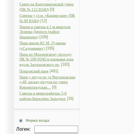
Сквер на Кантемировской улице
(ПК № 122 ЮАО)
[0]
Скверы у ст.м. «Каширская» (ПК
№ 99 ЮАО)
[12]
Парки и скверы в 1-м квартале
Ленина-Дачного (район
Царицыно)
[106]
Парк имени Ю. М. Лужкова
(«Садовники»)
[335]
Парк по Михневскому проезду,
ПК № 188 ЮАО и парковая зона
вдоль Загорьевского пр.
[183]
Покровский парк
[491]
Парк у пруда по ул.Чертановская,
д.48, каскад прудов по улице
Кировоградская…
[0]
Скверы в микрорайонах 5-6
района Бирюлёво Западное
[26]
Форма входа
Логин: