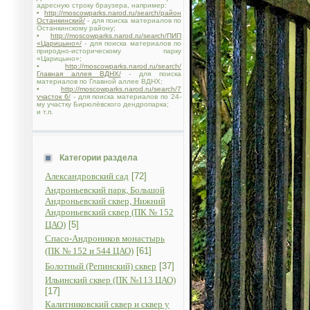
адресную строку браузера, например:
•
http://moscowparks.narod.ru/search/район
Останкинский/
- для поиска материалов по
Останкинскому району;
•
http://moscowparks.narod.ru/search/ПИП
«Царицыно»/
- для поиска материалов по
природно-историческому парку
«Царицыно»;
•
http://moscowparks.narod.ru/search/
Главная аллея ВДНХ/
- для поиска
материалов по Главной аллее ВДНХ;
•
http://moscowparks.narod.ru/search/7
участок 6/
- для поиска материалов по 24-
му участку Бирюлёвского дендропарка;
и т.п.
Категории раздела
Александровский сад
[72]
Андроньевский парк, Большой
Андроньевский сквер, Нижний
Андроньевский сквер (ПК № 152
ЦАО)
[5]
Спасо-Андроников монастырь
(ПК № 152 и 544 ЦАО)
[61]
Болотный (Репинский) сквер
[37]
Ильинский сквер (ПК №113 ЦАО)
[17]
Калитниковский сквер и сквер у