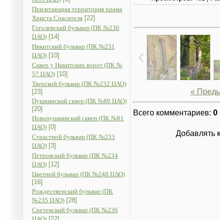
Прилегающая территория храма
Христа Спасителя
[22]
Гоголевский бульвар (ПК №230
ЦАО)
[14]
Никитский бульвар (ПК №231
ЦАО)
[10]
Сквер у Никитских ворот (ПК №
57 ЦАО)
[10]
Тверской бульвар (ПК №232 ЦАО)
« Пред
[23]
Пушкинский сквер (ПК №80 ЦАО)
[20]
Всего комментариев
:
0
Новопушкинский сквер (ПК №81
ЦАО)
[0]
Добавлять 
Страстной бульвар (ПК №233
ЦАО)
[3]
Петровский бульвар (ПК №234
ЦАО)
[12]
Цветной бульвар (ПК №248 ЦАО)
[16]
Рождественский бульвар (ПК
№235 ЦАО)
[28]
Сретенский бульвар (ПК №236
ЦАО)
[22]