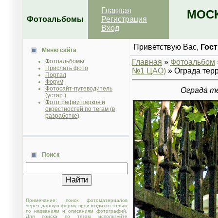
Главная
МОСК
Фотоальбомы
Регистрация
Вход
Приветствую Вас
,
Гост
Меню сайта
Фотоальбомы
Главная
»
Фотоальбом
Прислать фото
№1 ЦАО)
» Ограда тер
Портал
Форум
Фотосайт-путеводитель
Ограда т
(устар.)
Фотографии парков и
окрестностей по тегам (в
разработке)
Поиск
Примечание: поиск фотоматериалов
через данную форму производится только
по названиям и описаниям фотографий.
Для поиска по тегам используйте