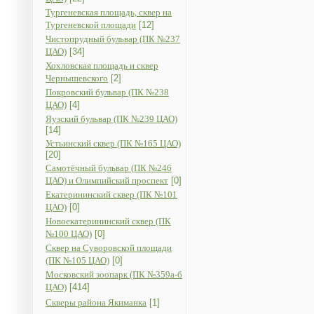
Тургеневская площадь, сквер на
Тургеневской площади
[12]
Чистопрудный бульвар (ПК №237
ЦАО)
[34]
Хохловская площадь и сквер
Чернышевского
[2]
Покровский бульвар (ПК №238
ЦАО)
[4]
Яузский бульвар (ПК №239 ЦАО)
[14]
Устьинский сквер (ПК №165 ЦАО)
[20]
Самотёчный бульвар (ПК №246
ЦАО) и Олимпийский проспект
[0]
Екатерининский сквер (ПК №101
ЦАО)
[0]
Новоекатерининский сквер (ПК
№100 ЦАО)
[0]
Сквер на Суворовской площади
(ПК №105 ЦАО)
[0]
Московский зоопарк (ПК №359а-б
ЦАО)
[414]
Скверы района Якиманка
[1]