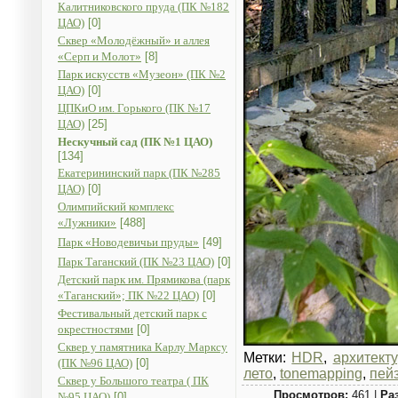
Калитниковского пруда (ПК №182
ЦАО)
[0]
Сквер «Молодёжный» и аллея
«Серп и Молот»
[8]
Парк искусств «Музеон» (ПК №2
ЦАО)
[0]
ЦПКиО им. Горького (ПК №17
ЦАО)
[25]
Нескучный сад (ПК №1 ЦАО)
[134]
Екатерининский парк (ПК №285
ЦАО)
[0]
Олимпийский комплекс
«Лужники»
[488]
Парк «Новодевичьи пруды»
[49]
Парк Таганский (ПК №23 ЦАО)
[0]
Детский парк им. Прямикова (парк
«Таганский»; ПК №22 ЦАО)
[0]
Фестивальный детский парк с
окрестностями
[0]
Сквер у памятника Карлу Марксу
Метки:
HDR
,
архитект
(ПК №96 ЦАО)
[0]
лето
,
tonemapping
,
пей
Сквер у Большого театра ( ПК
Просмотров:
461 |
Ра
№95 ЦАО)
[0]