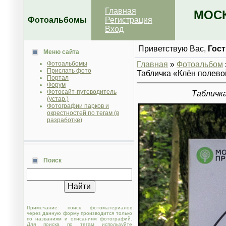
Главная
МОСК
Фотоальбомы
Регистрация
Вход
Приветствую Вас
,
Гост
Меню сайта
Фотоальбомы
Главная
»
Фотоальбом
Прислать фото
Табличка «Клён полевой
Портал
Форум
Фотосайт-путеводитель
Табличка
(устар.)
Фотографии парков и
окрестностей по тегам (в
разработке)
Поиск
Примечание: поиск фотоматериалов
через данную форму производится только
по названиям и описаниям фотографий.
Для поиска по тегам используйте