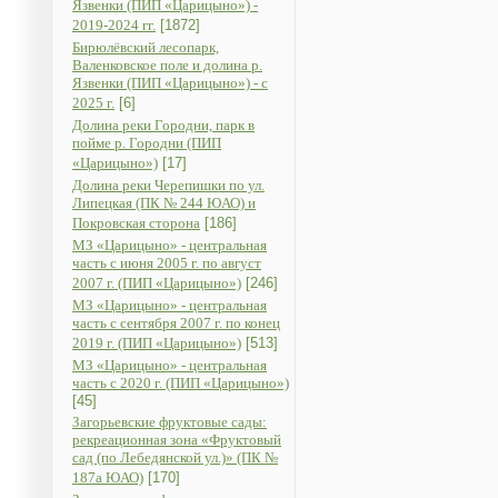
Язвенки (ПИП «Царицыно») -
2019-2024 гг.
[1872]
Бирюлёвский лесопарк,
Валенковское поле и долина р.
Язвенки (ПИП «Царицыно») - с
2025 г.
[6]
Долина реки Городни, парк в
пойме р. Городни (ПИП
«Царицыно»)
[17]
Долина реки Черепишки по ул.
Липецкая (ПК № 244 ЮАО) и
Покровская сторона
[186]
МЗ «Царицыно» - центральная
часть с июня 2005 г. по август
2007 г. (ПИП «Царицыно»)
[246]
МЗ «Царицыно» - центральная
часть с сентября 2007 г. по конец
2019 г. (ПИП «Царицыно»)
[513]
МЗ «Царицыно» - центральная
часть с 2020 г. (ПИП «Царицыно»)
[45]
Загорьевские фруктовые сады:
рекреационная зона «Фруктовый
сад (по Лебедянской ул.)» (ПК №
187а ЮАО)
[170]