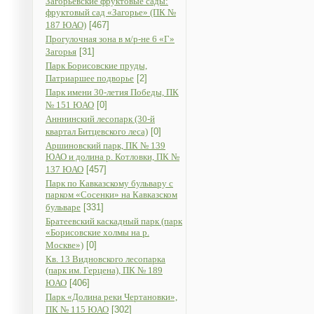
Загорьевские фруктовые сады:
фруктовый сад «Загорье» (ПК №
187 ЮАО)
[467]
Прогулочная зона в м/р-не 6 «Г»
Загорья
[31]
Парк Борисовские пруды,
Патриаршее подворье
[2]
Парк имени 30-летия Победы, ПК
№ 151 ЮАО
[0]
Анннинский лесопарк (30-й
квартал Битцевского леса)
[0]
Аршиновский парк, ПК № 139
ЮАО и долина р. Котловки, ПК №
137 ЮАО
[457]
Парк по Кавказскому бульвару с
парком «Сосенки» на Кавказском
бульваре
[331]
Братеевский каскадный парк (парк
«Борисовские холмы на р.
Москве»)
[0]
Кв. 13 Видновского лесопарка
(парк им. Герцена), ПК № 189
ЮАО
[406]
Парк «Долина реки Чертановки»,
ПК № 115 ЮАО
[302]