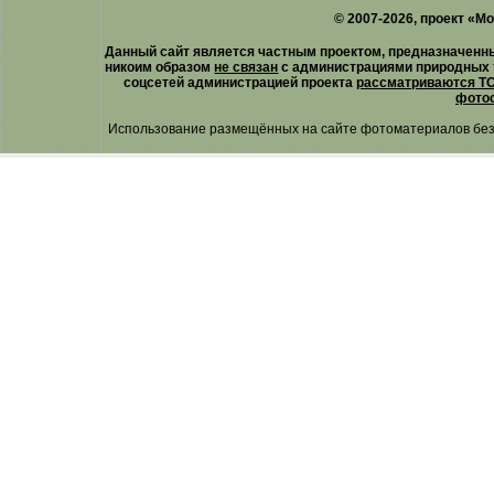
© 2007-2026, проект «М
Данный сайт является частным проектом, предназначенн
никоим образом
не связан
с администрациями природных 
соцсетей администрацией проекта
рассматриваются ТО
фотос
Использование размещённых на сайте фотоматериалов без 