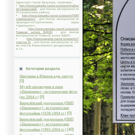
адресную строку браузера, например:
•
http://moscowparks.narod.ru/search/район
Останкинский/
- для поиска материалов по
Останкинскому району;
•
http://moscowparks.narod.ru/search/ПИП
«Царицыно»/
- для поиска материалов по
природно-историческому парку
«Царицыно»;
•
http://moscowparks.narod.ru/search/
Главная аллея ВДНХ/
- для поиска
материалов по Главной аллее ВДНХ;
•
http://moscowparks.narod.ru/search/7
участок 6/
- для поиска материалов по 24-
му участку Бирюлёвского дендропарка;
и т.п.
Категории раздела
Цветники в Южном адм. округе
[0]
Музей-заповедник и парк
«Царицыно» - исторические фото
(по 2004 г.)
[0]
Бирюлёвский дендропарк (ПИП
«Царицыно») - исторические
фотографии (1938-1994 гг.)
[0]
Бирюлёвский дендропарк (ПИП
«Царицыно») - исторические
фотографии (1995-2004 гг.)
[40]