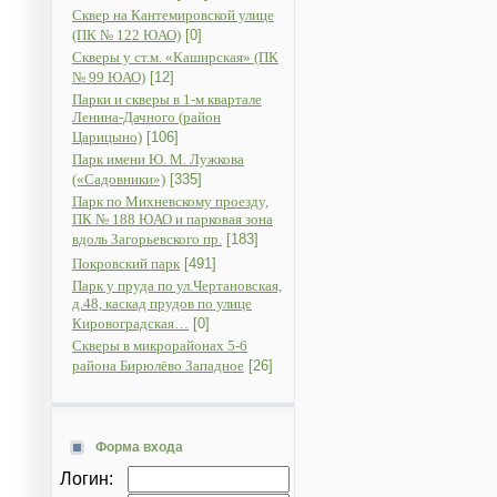
Сквер на Кантемировской улице
(ПК № 122 ЮАО)
[0]
Скверы у ст.м. «Каширская» (ПК
№ 99 ЮАО)
[12]
Парки и скверы в 1-м квартале
Ленина-Дачного (район
Царицыно)
[106]
Парк имени Ю. М. Лужкова
(«Садовники»)
[335]
Парк по Михневскому проезду,
ПК № 188 ЮАО и парковая зона
вдоль Загорьевского пр.
[183]
Покровский парк
[491]
Парк у пруда по ул.Чертановская,
д.48, каскад прудов по улице
Кировоградская…
[0]
Скверы в микрорайонах 5-6
района Бирюлёво Западное
[26]
Форма входа
Логин: