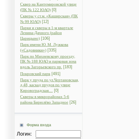
Сквер на Кантемировской улице
(ПК № 122 ЮАО)
[0]
Скверы у ст.м. «Каширская» (ПК
№ 99 ЮАО)
[12]
Парки и скверы в 1-м квартале
Ленина-Дачного (район
Царицыно)
[106]
Парк имени Ю. М. Лужкова
(«Садовники»)
[335]
Парк по Михневскому проезду,
ПК № 188 ЮАО и парковая зона
вдоль Загорьевского пр.
[183]
Покровский парк
[491]
Парк у пруда по ул.Чертановская,
д.48, каскад прудов по улице
Кировоградская…
[0]
Скверы в микрорайонах 5-6
района Бирюлёво Западное
[26]
Форма входа
Логин: