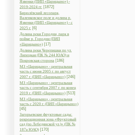
Язвенки (ПИП «Царицыно») -
2019-2024 гг.
[1872]
Бирюлёвский лесопарк,
Валенковское поле и долина р.
Язвенки (ПИП «Царицыно») - с
2025 г.
[6]
Долина реки Городни, парк в
пойме р. Городни (ПИП
«Царицыно»)
[17]
Долина реки Черепишки по ул.
Липецкая (ПК № 244 ЮАО) и
Покровская сторона
[186]
МЗ «Царицыно» - центральная
часть с июня 2005 г. по август
2007 г. (ПИП «Царицыно»)
[246]
МЗ «Царицыно» - центральная
часть с сентября 2007 г. по конец
2019 г. (ПИП «Царицыно»)
[513]
МЗ «Царицыно» - центральная
часть с 2020 г. (ПИП «Царицыно»)
[45]
Загорьевские фруктовые сады:
рекреационная зона «Фруктовый
сад (по Лебедянской ул.)» (ПК №
187а ЮАО)
[170]