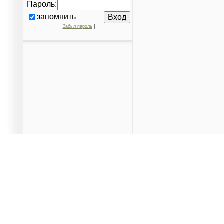
Пароль:
запомнить
Забыл пароль
|
Данный сайт является частным проектом, предназначен
территорий города и вышестоящими организациями. Поср