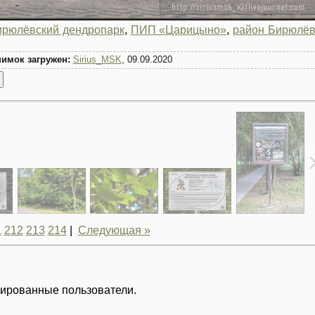
ирюлёвский дендропарк
,
ПИП «Царицыно»
,
район Бирюлё
имок загружен:
Sirius_MSK
, 09.09.2020
1
212
213
214
|
Следующая »
рированные пользователи.