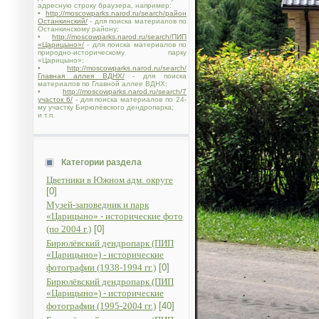
адресную строку браузера, например:
•
http://moscowparks.narod.ru/search/район
Останкинский/
- для поиска материалов по
Останкинскому району;
•
http://moscowparks.narod.ru/search/ПИП
«Царицыно»/
- для поиска материалов по
природно-историческому парку
«Царицыно»;
•
http://moscowparks.narod.ru/search/
Главная аллея ВДНХ/
- для поиска
материалов по Главной аллее ВДНХ;
•
http://moscowparks.narod.ru/search/7
участок 6/
- для поиска материалов по 24-
му участку Бирюлёвского дендропарка;
и т.п.
Категории раздела
Цветники в Южном адм. округе
[0]
Музей-заповедник и парк
«Царицыно» - исторические фото
(по 2004 г.)
[0]
Бирюлёвский дендропарк (ПИП
«Царицыно») - исторические
фотографии (1938-1994 гг.)
[0]
Бирюлёвский дендропарк (ПИП
«Царицыно») - исторические
фотографии (1995-2004 гг.)
[40]