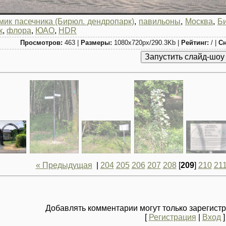
мик пасечника (Бирюл. дендропарк)
,
павильоны
,
Москва
,
Б
к
,
флора
,
ЮАО
,
HDR
Просмотров:
463 |
Размеры:
1080x720px/290.3Kb |
Рейтинг:
/ |
Сн
« Предыдущая
|
204
205
206
207
208
[
209
]
210
21
Добавлять комментарии могут только зарегист
[
Регистрация
|
Вход
]