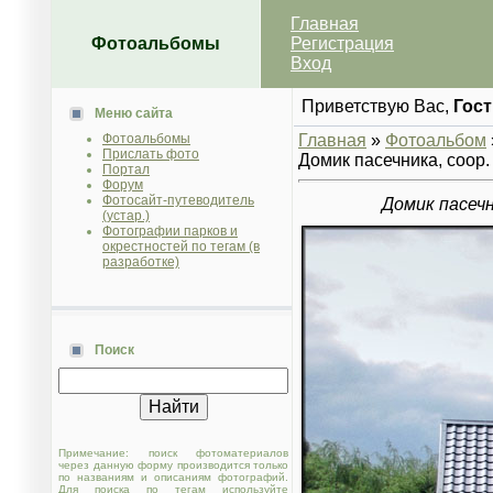
Главная
Фотоальбомы
Регистрация
Вход
Приветствую Вас
,
Гост
Меню сайта
Фотоальбомы
Главная
»
Фотоальбом
Прислать фото
Домик пасечника, соор.
Портал
Форум
Фотосайт-путеводитель
Домик пасечн
(устар.)
Фотографии парков и
окрестностей по тегам (в
разработке)
Поиск
Примечание: поиск фотоматериалов
через данную форму производится только
по названиям и описаниям фотографий.
Для поиска по тегам используйте