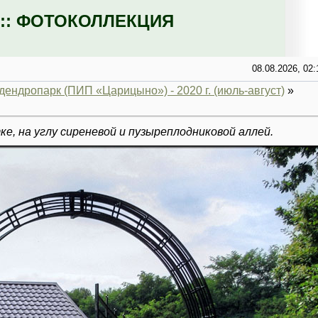
:: ФОТОКОЛЛЕКЦИЯ
08.08.2026, 02:
ендропарк (ПИП «Царицыно») - 2020 г. (июль-август)
»
ке, на углу сиреневой и пузыреплодниковой аллей.