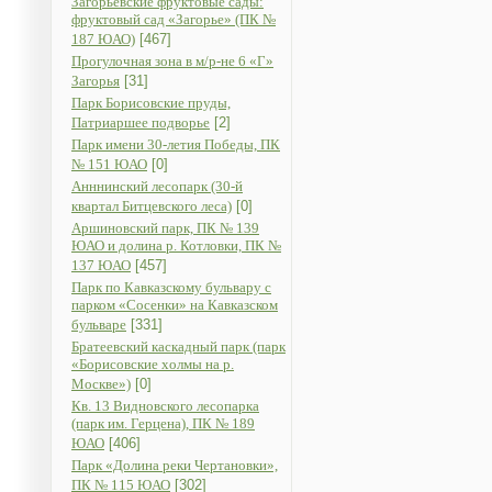
Загорьевские фруктовые сады:
фруктовый сад «Загорье» (ПК №
187 ЮАО)
[467]
Прогулочная зона в м/р-не 6 «Г»
Загорья
[31]
Парк Борисовские пруды,
Патриаршее подворье
[2]
Парк имени 30-летия Победы, ПК
№ 151 ЮАО
[0]
Анннинский лесопарк (30-й
квартал Битцевского леса)
[0]
Аршиновский парк, ПК № 139
ЮАО и долина р. Котловки, ПК №
137 ЮАО
[457]
Парк по Кавказскому бульвару с
парком «Сосенки» на Кавказском
бульваре
[331]
Братеевский каскадный парк (парк
«Борисовские холмы на р.
Москве»)
[0]
Кв. 13 Видновского лесопарка
(парк им. Герцена), ПК № 189
ЮАО
[406]
Парк «Долина реки Чертановки»,
ПК № 115 ЮАО
[302]