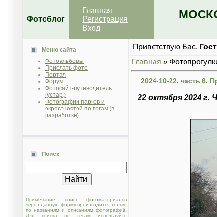
Главная
МОСКО
Фотоблог
Регистрация
Вход
Приветствую Вас
,
Гост
Меню сайта
Фотоальбомы
Главная
»
Фотопрогулк
Прислать фото
Портал
2024-10-22, часть 6. 
Форум
Фотосайт-путеводитель
(устар.)
22 октября 2024 г.
Фотографии парков и
окрестностей по тегам (в
разработке)
Поиск
Примечание: поиск фотоматериалов
через данную форму производится только
по названиям и описаниям фотографий.
Для поиска по тегам используйте