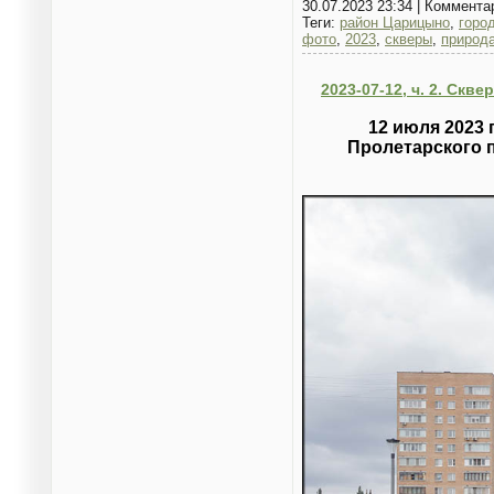
30.07.2023 23:34
|
Коммента
Теги:
район Царицыно
,
горо
фото
,
2023
,
скверы
,
природ
2023-07-12, ч. 2. Скв
12 июля 2023 
Пролетарского п