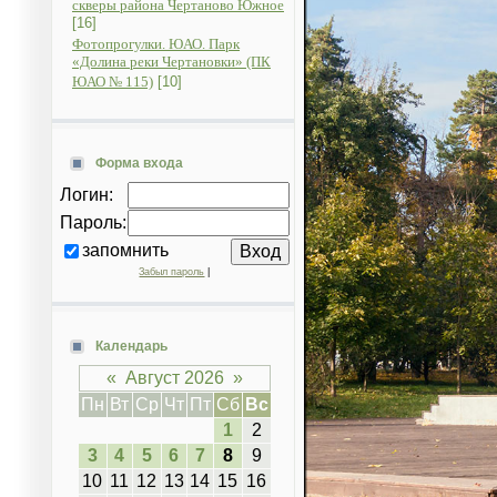
скверы района Чертаново Южное
[16]
Фотопрогулки. ЮАО. Парк
«Долина реки Чертановки» (ПК
ЮАО № 115)
[10]
Форма входа
Логин:
Пароль:
запомнить
Забыл пароль
|
Календарь
«
Август 2026
»
Пн
Вт
Ср
Чт
Пт
Сб
Вс
1
2
3
4
5
6
7
8
9
10
11
12
13
14
15
16