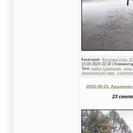
Категория:
Фотопрогулки. Ю
13.03.2023 22:18
|
Коммента
Теги:
район Царицыно
,
день
Аршиновский парк
,
строите
2022-09-23. Аршиновс
23 сент