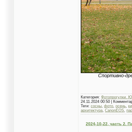
Спортивно-дре
Категория:
Фотопрогулки. Ю
24.11.2024 00:50
|
Коммента
Теги:
сосны
,
фото
,
осень
,
к
архитектура
,
CanonEOS
,
па
2024-10-22, часть 2. 