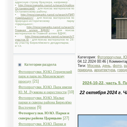
адресную строку браузера, например:
•
http://moscowparks.narod.ru/search/район
Останкинский/
- для поиска материалов по
Останкинскому району;
•
http://moscowparks.narod.ru/search/ПИП
«Царицыно»/
- для поиска материалов по
природно-историческому парку
«Царицыно»;
•
http://moscowparks.narod.ru/search/
Главная аллея ВДНХ/
- для поиска
материалов по Главной аллее ВДНХ;
•
http://moscowparks.narod.ru/search/7
участок 6/
- для поиска материалов по 24-
му участку Бирюлёвского дендропарка;
и т.п.
Категория:
Фотопрогулки. Ю
04.12.2024 00:46
|
Коммента
Категории раздела
Теги:
Москва
,
день
,
фото
,
р
природа
,
архитектура
,
город
Фотопрогулки. ЮАО. Герценский
парк и парк по Михневскому
проезду
[21]
2024-10-22, часть 5. 
Фотопрогулки. ЮАО. Парк имени
Ю. М. Лужкова и окрестности
[10]
22 октября 2024 г. 
Фотопрогулки. ЮАО. Малые
парки и скверы района Бирюлёво
Восточное
[5]
Фотопрогулки. ЮАО. Парки и
скверы района Царицыно
[27]
Фотопрогулки. ЮАО. Парки и