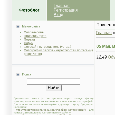
Главная
Фотоблог
Регистрация
Вход
Приветст
Меню сайта
Фотоальбомы
Главная
Прислать фото
Портал
Форум
05 Мая, 
Фотосайт-путеводитель (устар.)
Фотографии парков и окрестностей по тегам (в
разработке)
12:49
Объ
Поиск
Примечание: поиск фотоматериалов через данную форму
производится только по названиям и описаниям фотографий.
Для поиска по тегам используйте адресную строку браузера,
например:
•
http://moscowparks.narod.ru/search/район Останкинский/
- для
поиска материалов по Останкинскому району;