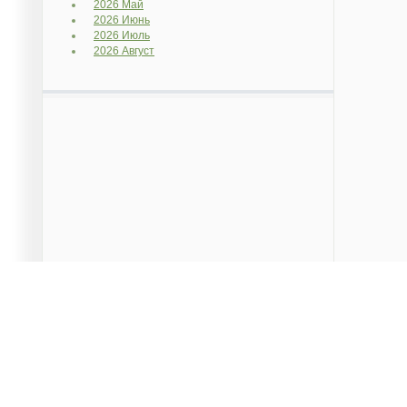
2026 Май
2026 Июнь
2026 Июль
2026 Август
Данный сайт является частным проектом, предназначен