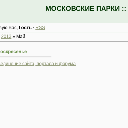
МОСКОВСКИЕ ПАРКИ :
вую Вас
,
Гость
·
RSS
»
2013
»
Май
Воскресенье
единение сайта, портала и форума