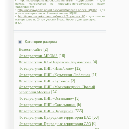
•
http://moscowparks.narod.ru/search/ПИП «Царицыно»/
- для
поиска материалов по природно-историческому парку
«Царицыно»;
•
http://moscowparks.narod.ru/search/Главная аллея ВДНХ/
- для
поиска материалов по Главной аллее ВДНХ;
•
http://moscowparks.narod.ru/search/7 участок 6/
- для поиска
материалов по 24-му участку Бирюлёвского дендропарка;
и т.п.
Категории раздела
Новости сайта
[2]
Фотопрогулки. МГОМЗ
[16]
Фотопрогулки. КЗ «Петровско-Разумовское»
[4]
Фотопрогулки. ПИП «Измайлово»
[12]
Фотопрогулки. ПИП «Кузьминки-Люблино»
[11]
Фотопрогулки. ПИП «Кусково»
[2]
Фотопрогулки. ПИП «Москворецкий». Правый
берег реки Москвы
[24]
Фотопрогулки. ПИП «Останкино»
[3]
Фотопрогулки. ПИП «Сокольники»
[5]
Фотопрогулки. ПИП «Царицыно»
[565]
Фотопрогулки. Природные территории ЦАО
[53]
Фотопрогулки. Природные территории САО
[0]