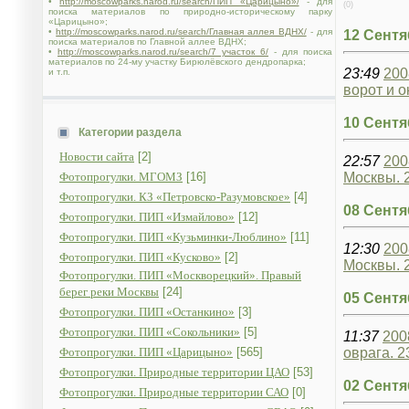
•
http://moscowparks.narod.ru/search/ПИП «Царицыно»/
- для
(0)
поиска материалов по природно-историческому парку
«Царицыно»;
•
http://moscowparks.narod.ru/search/Главная аллея ВДНХ/
- для
12 Сентя
поиска материалов по Главной аллее ВДНХ;
•
http://moscowparks.narod.ru/search/7 участок 6/
- для поиска
материалов по 24-му участку Бирюлёвского дендропарка;
23:49
200
и т.п.
ворот и о
10 Сентя
Категории раздела
Новости сайта
[2]
22:57
200
Фотопрогулки. МГОМЗ
[16]
Москвы. 
Фотопрогулки. КЗ «Петровско-Разумовское»
[4]
08 Сентя
Фотопрогулки. ПИП «Измайлово»
[12]
Фотопрогулки. ПИП «Кузьминки-Люблино»
[11]
12:30
200
Фотопрогулки. ПИП «Кусково»
[2]
Москвы. 
Фотопрогулки. ПИП «Москворецкий». Правый
берег реки Москвы
[24]
05 Сентя
Фотопрогулки. ПИП «Останкино»
[3]
Фотопрогулки. ПИП «Сокольники»
[5]
11:37
200
Фотопрогулки. ПИП «Царицыно»
[565]
оврага. 2
Фотопрогулки. Природные территории ЦАО
[53]
02 Сентя
Фотопрогулки. Природные территории САО
[0]