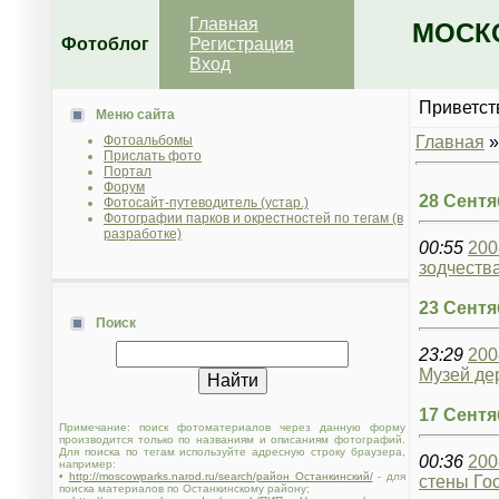
Главная
МОСКО
Фотоблог
Регистрация
Вход
Приветст
Меню сайта
Фотоальбомы
Главная
Прислать фото
Портал
Форум
28 Сентя
Фотосайт-путеводитель (устар.)
Фотографии парков и окрестностей по тегам (в
разработке)
00:55
200
зодчеств
23 Сентя
Поиск
23:29
200
Музей де
17 Сентя
Примечание: поиск фотоматериалов через данную форму
производится только по названиям и описаниям фотографий.
Для поиска по тегам используйте адресную строку браузера,
00:36
200
например:
•
http://moscowparks.narod.ru/search/район Останкинский/
- для
стены Го
поиска материалов по Останкинскому району;