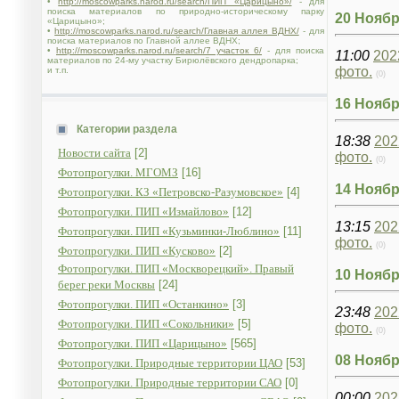
•
http://moscowparks.narod.ru/search/ПИП «Царицыно»/
- для
поиска материалов по природно-историческому парку
20 Ноябр
«Царицыно»;
•
http://moscowparks.narod.ru/search/Главная аллея ВДНХ/
- для
поиска материалов по Главной аллее ВДНХ;
•
http://moscowparks.narod.ru/search/7 участок 6/
- для поиска
11:00
202
материалов по 24-му участку Бирюлёвского дендропарка;
фото.
и т.п.
(0)
16 Ноябр
Категории раздела
18:38
202
Новости сайта
[2]
фото.
(0)
Фотопрогулки. МГОМЗ
[16]
14 Ноябр
Фотопрогулки. КЗ «Петровско-Разумовское»
[4]
Фотопрогулки. ПИП «Измайлово»
[12]
13:15
202
Фотопрогулки. ПИП «Кузьминки-Люблино»
[11]
фото.
(0)
Фотопрогулки. ПИП «Кусково»
[2]
Фотопрогулки. ПИП «Москворецкий». Правый
10 Ноябр
берег реки Москвы
[24]
Фотопрогулки. ПИП «Останкино»
[3]
23:48
202
Фотопрогулки. ПИП «Сокольники»
[5]
фото.
(0)
Фотопрогулки. ПИП «Царицыно»
[565]
08 Ноябр
Фотопрогулки. Природные территории ЦАО
[53]
Фотопрогулки. Природные территории САО
[0]
00:00
202