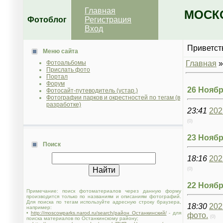
Главная
МОСКО
Фотоблог
Регистрация
Вход
Приветст
Меню сайта
Фотоальбомы
Главная
Прислать фото
Портал
Форум
26 Ноябр
Фотосайт-путеводитель (устар.)
Фотографии парков и окрестностей по тегам (в
разработке)
23:41
202
(0)
23 Ноябр
Поиск
18:16
202
(0)
22 Ноябр
Примечание: поиск фотоматериалов через данную форму
производится только по названиям и описаниям фотографий.
Для поиска по тегам используйте адресную строку браузера,
18:30
202
например:
•
http://moscowparks.narod.ru/search/район Останкинский/
- для
фото.
(0)
поиска материалов по Останкинскому району;