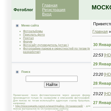
Главная
МОСКО
Фотоблог
Регистрация
Вход
Приветст
Меню сайта
Фотоальбомы
Главная
Прислать фото
Портал
Форум
30 Январ
Фотосайт-путеводитель (устар.)
Фотографии парков и окрестностей по тегам (в
разработке)
22:53
[HD
29 Январ
Поиск
23:20
[HD
28 Январ
23:22
[HD
Примечание: поиск фотоматериалов через данную форму
производится только по названиям и описаниям фотографий.
Для поиска по тегам используйте адресную строку браузера,
27 Январ
например:
•
http://moscowparks.narod.ru/search/район Останкинский/
- для
поиска материалов по Останкинскому району;