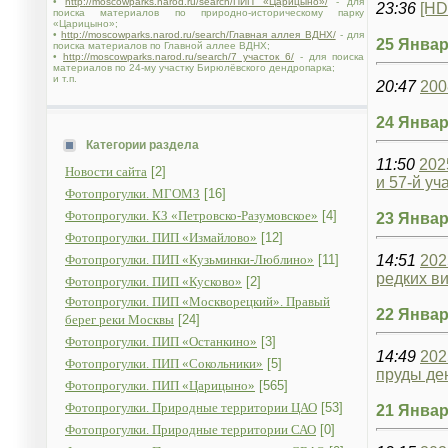
•
http://moscowparks.narod.ru/search/ПИП «Царицыно»/
- для
23:36
[HD
поиска материалов по природно-историческому парку
«Царицыно»;
•
http://moscowparks.narod.ru/search/Главная аллея ВДНХ/
- для
25 Январ
поиска материалов по Главной аллее ВДНХ;
•
http://moscowparks.narod.ru/search/7 участок 6/
- для поиска
материалов по 24-му участку Бирюлёвского дендропарка;
и т.п.
20:47
200
24 Январ
Категории раздела
11:50
202
Новости сайта
[2]
и 57-й уч
Фотопрогулки. МГОМЗ
[16]
Фотопрогулки. КЗ «Петровско-Разумовское»
[4]
23 Январ
Фотопрогулки. ПИП «Измайлово»
[12]
Фотопрогулки. ПИП «Кузьминки-Люблино»
[11]
14:51
202
редких ви
Фотопрогулки. ПИП «Кусково»
[2]
Фотопрогулки. ПИП «Москворецкий». Правый
22 Январ
берег реки Москвы
[24]
Фотопрогулки. ПИП «Останкино»
[3]
14:49
202
Фотопрогулки. ПИП «Сокольники»
[5]
пруды де
Фотопрогулки. ПИП «Царицыно»
[565]
Фотопрогулки. Природные территории ЦАО
[53]
21 Январ
Фотопрогулки. Природные территории САО
[0]