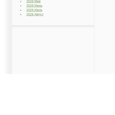
2026 Май
2026 Июнь
2026 Июль
2026 Август
Данный сайт является частным проектом, предназначен