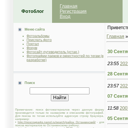
Главная
Фотоблог
Регистрация
Вход
Приветст
Меню сайта
Фотоальбомы
Главная
Прислать фото
Портал
Форум
30 Сентя
Фотосайт-путеводитель (устар.)
Фотографии парков и окрестностей по тегам (в
разработке)
23:55
202
28 Сентя
Поиск
23:57
202
07 Сентя
11:58
200
Примечание: поиск фотоматериалов через данную форму
производится только по названиям и описаниям фотографий.
Для поиска по тегам используйте адресную строку браузера,
05 Сентя
например:
•
http://moscowparks.narod.ru/search/район Останкинский/
- для
поиска материалов по Останкинскому району;