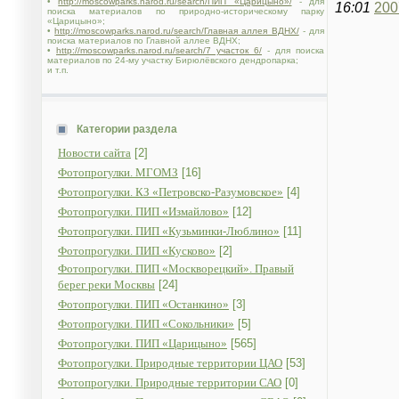
•
http://moscowparks.narod.ru/search/ПИП «Царицыно»/
- для
16:01
200
поиска материалов по природно-историческому парку
«Царицыно»;
•
http://moscowparks.narod.ru/search/Главная аллея ВДНХ/
- для
поиска материалов по Главной аллее ВДНХ;
•
http://moscowparks.narod.ru/search/7 участок 6/
- для поиска
материалов по 24-му участку Бирюлёвского дендропарка;
и т.п.
Категории раздела
Новости сайта
[2]
Фотопрогулки. МГОМЗ
[16]
Фотопрогулки. КЗ «Петровско-Разумовское»
[4]
Фотопрогулки. ПИП «Измайлово»
[12]
Фотопрогулки. ПИП «Кузьминки-Люблино»
[11]
Фотопрогулки. ПИП «Кусково»
[2]
Фотопрогулки. ПИП «Москворецкий». Правый
берег реки Москвы
[24]
Фотопрогулки. ПИП «Останкино»
[3]
Фотопрогулки. ПИП «Сокольники»
[5]
Фотопрогулки. ПИП «Царицыно»
[565]
Фотопрогулки. Природные территории ЦАО
[53]
Фотопрогулки. Природные территории САО
[0]